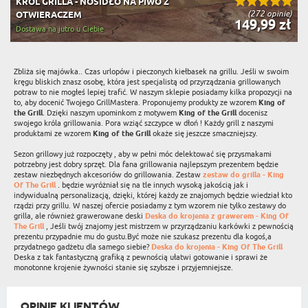
KRÓL GRILLA - NOSIDŁO NA PIWO Z
(272 opinie)
OTWIERACZEM
149,99 zł
Dostawa na jutro u Ciebie
Zbliża się majówka.. Czas urlopów i pieczonych kiełbasek na grillu. Jeśli w swoim
kręgu bliskich znasz osobę, która jest specjalistą od przyrządzania grillowanych
potraw to nie mogłeś lepiej trafić. W naszym sklepie posiadamy kilka propozycji na
to, aby docenić Twojego GrillMastera. Proponujemy produkty ze wzorem
King of
the Grill
. Dzięki naszym upominkom z motywem
King of the Grill
docenisz
swojego króla grillowania. Pora wziąć szczypce w dłoń ! Każdy grill z naszymi
produktami ze wzorem
King of the Grill
okaże się jeszcze smaczniejszy.
Sezon grillowy już rozpoczęty , aby w pełni móc delektować się przysmakami
potrzebny jest dobry sprzęt. Dla fana grillowania najlepszym prezentem będzie
zestaw niezbędnych akcesoriów do grillowania. Zestaw
zestaw do grilla - King
Of The Grill
. będzie wyróżniał się na tle innych wysoką jakością jak i
indywidualną personalizacją, dzięki, której każdy ze znajomych będzie wiedział kto
rządzi przy grillu. W naszej ofercie posiadamy z tym wzorem nie tylko zestawy do
grilla, ale również grawerowane deski
Deska do krojenia z grawerem - King Of
The Grill
, Jeśli twój znajomy jest mistrzem w przyrządzaniu karkówki z pewnością
prezentu przypadnie mu do gustu.Być może nie szukasz prezentu dla kogoś,a
przydatnego gadżetu dla samego siebie?
Deska do krojenia - King Of The Grill
Deska z tak fantastyczną grafiką z pewnością ułatwi gotowanie i sprawi że
monotonne krojenie żywności stanie się szybsze i przyjemniejsze.
OPINIE KLIENTÓW