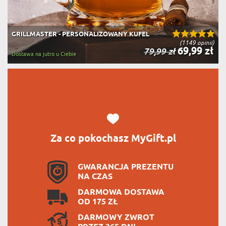
GRILLMASTER - PERSONALIZOWANY KUFEL
(1149 opinii)
69,99 zł
79,99 zł
Dostawa na jutro u Ciebie
Za co pokochasz MyGift.pl
GWARANCJA PREZENTU
NA CZAS
DARMOWA DOSTAWA
OD 175 ZŁ
DARMOWY ZWROT