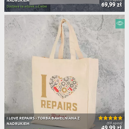
NADRUKIEM
69,99 zł
Dostawa na wtorek u Ciebie
I LOVE REPAIRS - TORBA BAWEŁNIANA Z
(69 opinii)
NADRUKIEM
49,99 zł