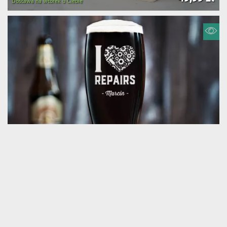
Dostawa na wtorek u Ciebie
I LOVE REPAIRS - GRAWEROWANA SZKLANKA
(150 opinii)
DO PIWA
59,99 zł
Dostawa na wtorek u Ciebie