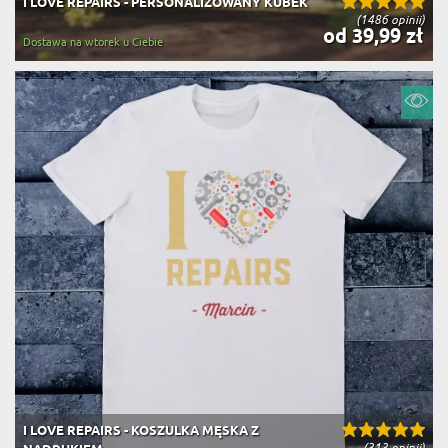
I LOVE REPAIRS - PERSONALIZOWANY KUBEK
(1486 opinii)
od 39,99 zł
Dostawa na wtorek u Ciebie
I LOVE REPAIRS - KOSZULKA MĘSKA Z
(313 opinii)