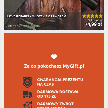
I LOVE REPAIRS - MŁOTEK Z GRAWEREM
(131 opinii)
74,99 zł
Dostawa na wtorek u Ciebie
Za co pokochasz MyGift.pl
GWARANCJA PREZENTU
NA CZAS
DARMOWA DOSTAWA
OD 175 ZŁ
DARMOWY ZWROT