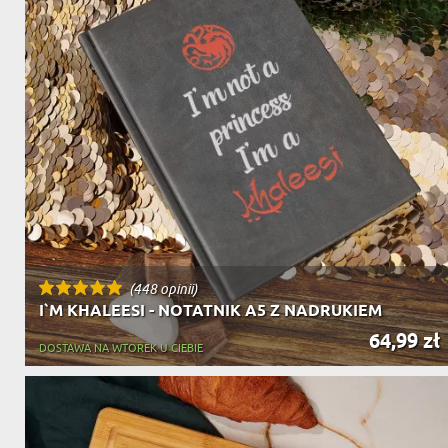
DZIADKA
PRODUKT
PREZENT DLA
TEŚCIÓW
CHARAKT
(448 opinii)
I`M KHALEESI - NOTATNIK A5 Z NADRUKIEM
64,99 zł
DOSTAWA NA WTOREK U CIEBIE