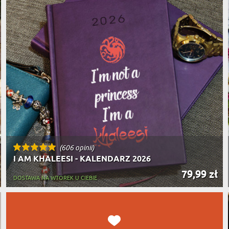
PODRÓŻ
SZKLANKI DO WHISKY
BESTSELLER
ROWERZ
Y SPOŻYWCZE
PREZENT DLA
FIRM
SENIORA
SPORTO
ER PREZENTU
STRAŻA
SZEFA
WĘDKAR
ŻARTOWN
(606 opinii)
I AM KHALEESI - KALENDARZ 2026
79,99 zł
DOSTAWA NA WTOREK U CIEBIE