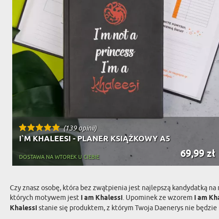
(139 opinii)
I`M KHALEESI - PLANER KSIĄŻKOWY A5
69,99 zł
DOSTAWA NA WTOREK U CIEBIE
Czy znasz osobę, która bez zwątpienia jest najlepszą kandydatką na
których motywem jest
I am Khalessi
. Upominek ze wzorem
I am Kh
Khalessi
stanie się produktem, z którym Twoja Daenerys nie będzie 