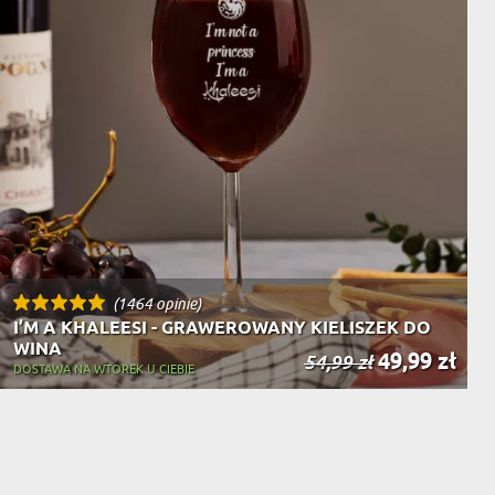
(1464 opinie)
I’M A KHALEESI - GRAWEROWANY KIELISZEK DO
WINA
49,99 zł
54,99 zł
DOSTAWA NA WTOREK U CIEBIE