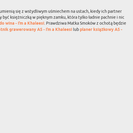
rumienią się z wstydliwym uśmiechem na ustach, kiedy ich partner
y być księżniczką w pięknym zamku, która tylko ładnie pachnie i nic
o wina - I’m a Khaleesi
. Prawdziwa Matka Smoków z ochotą będzie
tnik grawerowany A5 - I’m a Khaleesi
lub
planer książkowy A5 -
zapisz się
MYGIFT
KONTAKT
FAQ
INFORMACJE O
DOSTAWIE
REGULAMIN
POLITYKA
PRYWATNOŚCI