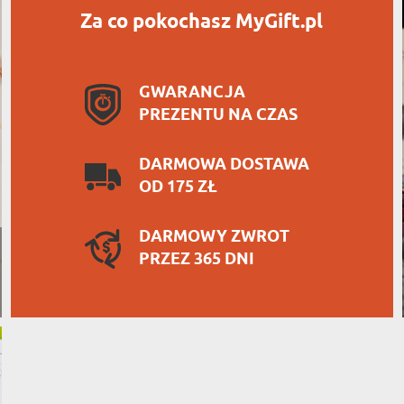
Za co pokochasz MyGift.pl
GWARANCJA
PREZENTU NA CZAS
DARMOWA DOSTAWA
OD 175 ZŁ
DARMOWY ZWROT
PRZEZ 365 DNI