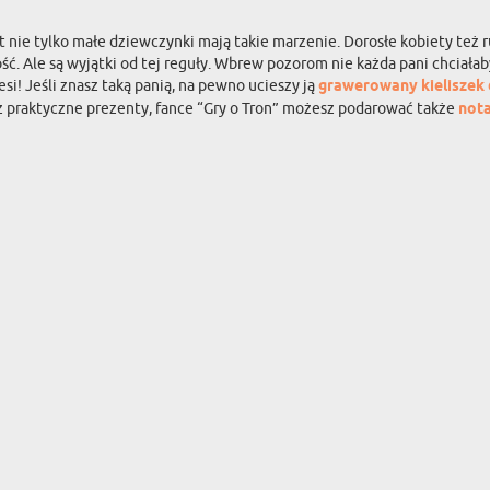
 nie tylko małe dziewczynki mają takie marzenie. Dorosłe kobiety też 
ść. Ale są wyjątki od tej reguły. Wbrew pozorom nie każda pani chciałab
si! Jeśli znasz taką panią, na pewno ucieszy ją
grawerowany kieliszek d
sz praktyczne prezenty, fance “Gry o Tron” możesz podarować także
nota
NAJLEPSZYMI PROMOCJAMI I OKAZJAMI
KATEGORIE
KATEGORIE PREZENTOWE
DEKORACJE ŚCIENNE
BAR & WINE
PAMIĄTKI
KUBKI
A
AKCESORIA KUCHENNE