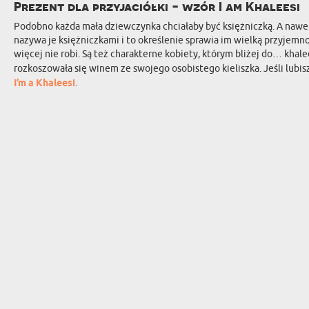
Prezent dla przyjaciółki - wzór I am Khaleesi
Podobno każda mała dziewczynka chciałaby być księżniczką. A nawet
nazywa je księżniczkami i to określenie sprawia im wielką przyjemno
więcej nie robi. Są też charakterne kobiety, którym bliżej do… khalee
rozkoszowała się winem ze swojego osobistego kieliszka. Jeśli lubi
I’m a Khaleesi
.
ZAPISZ SIĘ DO NASZEGO NEWSLETTERA Z 
PREZENT DLA...
OKAZJE
PREZENT DLA NIEJ
URODZINY
PREZENT DLA KOBIETY
IMIENINY
PREZENT DLA RODZICÓW
ŚWIĘTA
PREZENT DLA DZIADKÓW
MIKOŁAJKI
PREZENT DLA TEŚCIÓW
WIELKANOC
PREZENT DLA NIEGO
PARAPETÓWK