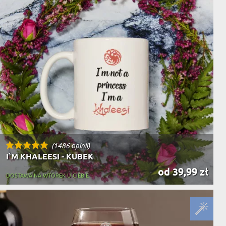
NIKA
YSTY
WCA
KA
ZA
ISIA
(1486 opinii)
I`M KHALEESI - KUBEK
od 39,99 zł
DOSTAWA NA WTOREK U CIEBIE