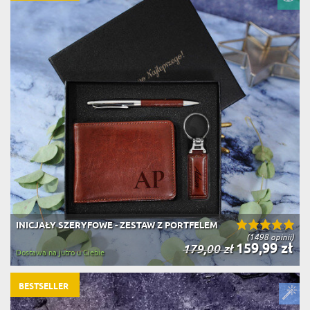
INICJAŁY SZERYFOWE - ZESTAW Z PORTFELEM
(1498 opinii)
159,99 zł
179,00 zł
Dostawa na jutro u Ciebie
BESTSELLER