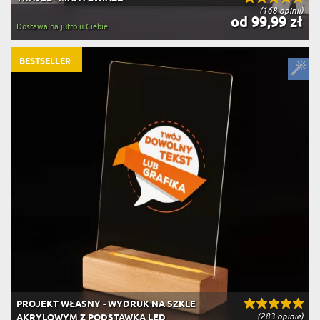
(168 opinii)
od 99,99 zł
Dostawa na jutro u Ciebie
BESTSELLER
PROJEKT WŁASNY - WYDRUK NA SZKLE
(283 opinie)
AKRYLOWYM Z PODSTAWKĄ LED