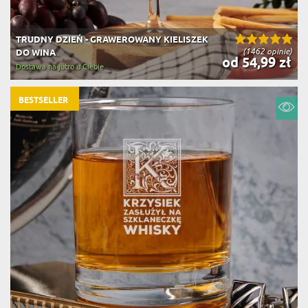
TRUDNY DZIEŃ - GRAWEROWANY KIELISZEK
(1462 opinie)
DO WINA
od 54,99 zł
Dostawa na jutro u Ciebie
BESTSELLER