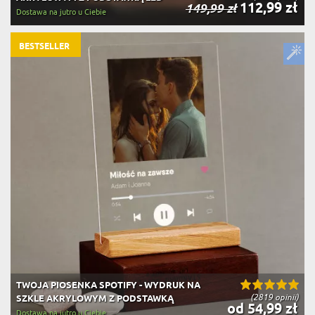
112,99 zł
149,99 zł
Dostawa na jutro u Ciebie
BESTSELLER
TWOJA PIOSENKA SPOTIFY - WYDRUK NA
(2819 opinii)
SZKLE AKRYLOWYM Z PODSTAWKĄ
od 54,99 zł
Dostawa na jutro u Ciebie