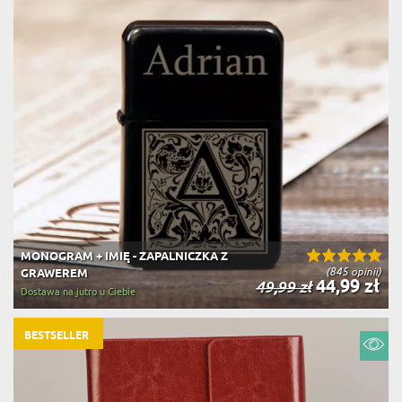
MONOGRAM + IMIĘ - ZAPALNICZKA Z
(845 opinii)
GRAWEREM
44,99 zł
49,99 zł
Dostawa na jutro u Ciebie
BESTSELLER