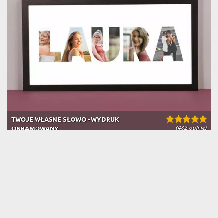
TWOJE WŁASNE SŁOWO - WYDRUK
(482 opinie)
OBRAMOWANY
99,99 zł
Dostawa na jutro u Ciebie
BESTSELLER