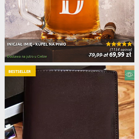
INICJAŁ IMIĘ - KUFEL NA PIWO
(1154 opinie)
69,99 zł
79,99 zł
Dostawa na jutro u Ciebie
BESTSELLER