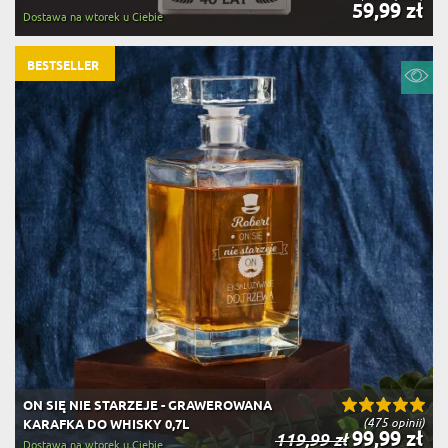
59,99 zł
Dostawa na wtorek u Ciebie
BESTSELLER
ON SIĘ NIE STARZEJE - GRAWEROWANA
(475 opinii)
KARAFKA DO WHISKY 0,7L
99,99 zł
119,99 zł
Dostawa na wtorek u Ciebie