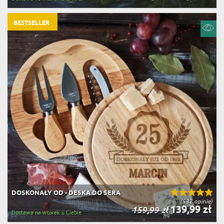
BESTSELLER
DOSKONAŁY OD - DESKA DO SERA
(532 opinie)
139,99 zł
159,99 zł
Dostawa na wtorek u Ciebie