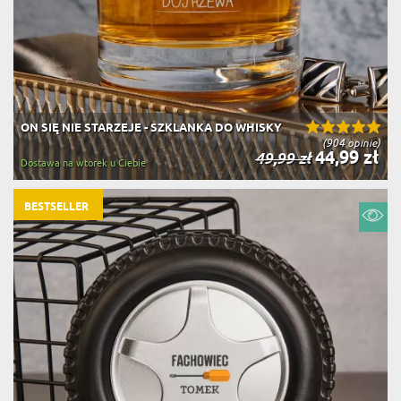
ON SIĘ NIE STARZEJE - SZKLANKA DO WHISKY
(904 opinie)
44,99 zł
49,99 zł
Dostawa na wtorek u Ciebie
BESTSELLER