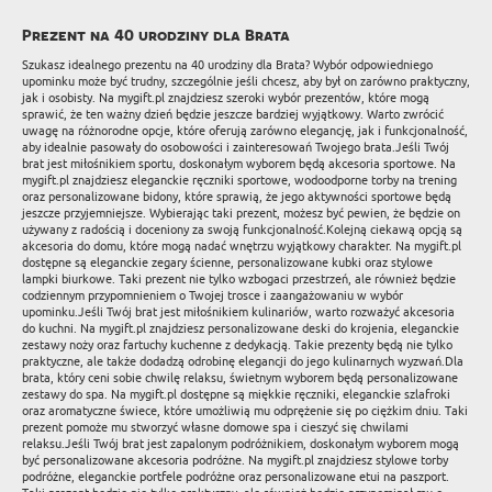
Prezent na 40 urodziny dla Brata
Szukasz idealnego prezentu na 40 urodziny dla Brata? Wybór odpowiedniego
upominku może być trudny, szczególnie jeśli chcesz, aby był on zarówno praktyczny,
jak i osobisty. Na mygift.pl znajdziesz szeroki wybór prezentów, które mogą
sprawić, że ten ważny dzień będzie jeszcze bardziej wyjątkowy. Warto zwrócić
uwagę na różnorodne opcje, które oferują zarówno elegancję, jak i funkcjonalność,
aby idealnie pasowały do osobowości i zainteresowań Twojego brata.Jeśli Twój
brat jest miłośnikiem sportu, doskonałym wyborem będą akcesoria sportowe. Na
mygift.pl znajdziesz eleganckie ręczniki sportowe, wodoodporne torby na trening
oraz personalizowane bidony, które sprawią, że jego aktywności sportowe będą
jeszcze przyjemniejsze. Wybierając taki prezent, możesz być pewien, że będzie on
używany z radością i doceniony za swoją funkcjonalność.Kolejną ciekawą opcją są
akcesoria do domu, które mogą nadać wnętrzu wyjątkowy charakter. Na mygift.pl
dostępne są eleganckie zegary ścienne, personalizowane kubki oraz stylowe
lampki biurkowe. Taki prezent nie tylko wzbogaci przestrzeń, ale również będzie
codziennym przypomnieniem o Twojej trosce i zaangażowaniu w wybór
upominku.Jeśli Twój brat jest miłośnikiem kulinariów, warto rozważyć akcesoria
do kuchni. Na mygift.pl znajdziesz personalizowane deski do krojenia, eleganckie
zestawy noży oraz fartuchy kuchenne z dedykacją. Takie prezenty będą nie tylko
praktyczne, ale także dodadzą odrobinę elegancji do jego kulinarnych wyzwań.Dla
brata, który ceni sobie chwilę relaksu, świetnym wyborem będą personalizowane
zestawy do spa. Na mygift.pl dostępne są miękkie ręczniki, eleganckie szlafroki
oraz aromatyczne świece, które umożliwią mu odprężenie się po ciężkim dniu. Taki
prezent pomoże mu stworzyć własne domowe spa i cieszyć się chwilami
relaksu.Jeśli Twój brat jest zapalonym podróżnikiem, doskonałym wyborem mogą
być personalizowane akcesoria podróżne. Na mygift.pl znajdziesz stylowe torby
podróżne, eleganckie portfele podróżne oraz personalizowane etui na paszport.