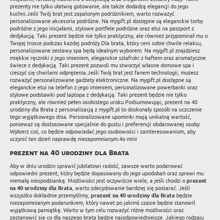
prezenty nie tylko ułatwią gotowanie, ale także dodadzą elegancji do jego
kuchni.Jeśli Twój brat jest zapalonym podróżnikiem, warto rozważyć
personalizowane akcesoria podróżne. Na mygift.pl dostępne są eleganckie torby
podróżne z jego inicjałami, stylowe portfele podróżne oraz etui na paszport z
dedykacją. Taki prezent będzie nie tylko praktyczny, ale również przypominał mu o
Twojej trosce podczas każdej podróży.Dla brata, który ceni sobie chwile relaksu,
personalizowane zestawy spa będą idealnym wyborem. Na mygift.pl znajdziesz
miękkie ręczniki z jego imieniem, eleganckie szlafroki z haftem oraz aromatyczne
świece z dedykacją. Taki prezent pozwoli mu stworzyć własne domowe spa i
cieszyć się chwilami odprężenia.Jeśli Twój brat jest fanem technologii, możesz
rozważyć personalizowane gadżety elektroniczne. Na mygift.pl dostępne są
eleganckie etui na telefon z jego imieniem, personalizowane powerbanki oraz
stylowe podstawki pod laptopa z dedykacją. Taki prezent będzie nie tylko
praktyczny, ale również pełen osobistego uroku.Podsumowując, prezent na 40
urodziny dla Brata z personalizacją z mygift.pl to doskonały sposób na uczczenie
tego wyjątkowego dnia. Personalizowane upominki mają unikalną wartość,
ponieważ są dostosowane specjalnie do gustu i preferencji obdarowanej osoby.
Wybierz coś, co będzie odpowiadać jego osobowości i zainteresowaniom, aby
uczynić ten dzień naprawdę niezapomnianym.4o mini
prezent na 40 urodziny dla Brata
Aby w dniu urodzin sprawić jubilatowi radość, zawsze warto podarować
odpowiedni prezent, który będzie dopasowany do jego upodobań oraz sprawi mu
niemałą niespodziankę. Możliwości jest oczywiście wiele, a jeśli chodzi o
prezent
na 40 urodziny dla Brata
, warto zdecydowanie bardziej się postarać. Jeśli
wszystko dokładnie przemyślimy,
prezent na 40 urodziny dla Brata
będzie
niezapomnianym podarunkiem, który nawet po jakimś czasie będzie stanowił
wyjątkową pamiątkę. Warto w tym celu rozważyć różne możliwości oraz
zastanowić się co dla naszego brata będzie najodpowiedniejsze. Jakiego rodzaju