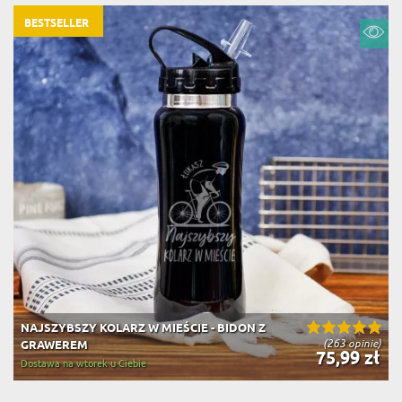
BESTSELLER
NAJSZYBSZY KOLARZ W MIEŚCIE - BIDON Z
(263 opinie)
GRAWEREM
75,99 zł
Dostawa na wtorek u Ciebie