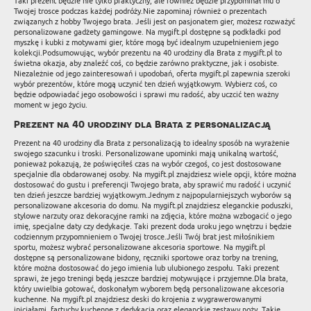
Taki prezent będzie nie tylko praktyczny, ale również będzie przypominał mu o
Twojej trosce podczas każdej podróży.Nie zapominaj również o prezentach
związanych z hobby Twojego brata. Jeśli jest on pasjonatem gier, możesz rozważyć
personalizowane gadżety gamingowe. Na mygift.pl dostępne są podkładki pod
myszkę i kubki z motywami gier, które mogą być idealnym uzupełnieniem jego
kolekcji.Podsumowując, wybór prezentu na 40 urodziny dla Brata z mygift.pl to
świetna okazja, aby znaleźć coś, co będzie zarówno praktyczne, jak i osobiste.
Niezależnie od jego zainteresowań i upodobań, oferta mygift.pl zapewnia szeroki
wybór prezentów, które mogą uczynić ten dzień wyjątkowym. Wybierz coś, co
będzie odpowiadać jego osobowości i sprawi mu radość, aby uczcić ten ważny
moment w jego życiu.
Prezent na 40 urodziny dla Brata z personalizacją
Prezent na 40 urodziny dla Brata z personalizacją to idealny sposób na wyrażenie
swojego szacunku i troski. Personalizowane upominki mają unikalną wartość,
ponieważ pokazują, że poświęciłeś czas na wybór czegoś, co jest dostosowane
specjalnie dla obdarowanej osoby. Na mygift.pl znajdziesz wiele opcji, które można
dostosować do gustu i preferencji Twojego brata, aby sprawić mu radość i uczynić
ten dzień jeszcze bardziej wyjątkowym.Jednym z najpopularniejszych wyborów są
personalizowane akcesoria do domu. Na mygift.pl znajdziesz eleganckie poduszki,
stylowe narzuty oraz dekoracyjne ramki na zdjęcia, które można wzbogacić o jego
imię, specjalne daty czy dedykacje. Taki prezent doda uroku jego wnętrzu i będzie
codziennym przypomnieniem o Twojej trosce.Jeśli Twój brat jest miłośnikiem
sportu, możesz wybrać personalizowane akcesoria sportowe. Na mygift.pl
dostępne są personalizowane bidony, ręczniki sportowe oraz torby na trening,
które można dostosować do jego imienia lub ulubionego zespołu. Taki prezent
sprawi, że jego treningi będą jeszcze bardziej motywujące i przyjemne.Dla brata,
który uwielbia gotować, doskonałym wyborem będą personalizowane akcesoria
kuchenne. Na mygift.pl znajdziesz deski do krojenia z wygrawerowanymi
inicjałami, fartuchy kuchenne z dedykacją oraz eleganckie zestawy noży. Takie