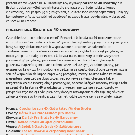
prezent warto wybrać na 40 urodziny? Aby wybrać
prezent na 40 urodziny dla
Brata
, trzeba pomyśleć czym interesuje się nasz brat. Jedni lubią w końcu
elektronikę, inni pasjonują się książkami, a jeszcze inne osoby najbardziej lubią gry
komputerowe. W zależności od upodobań naszego brata, powinniśmy wybrać coś,
co sprawi mu radość.
prezent dla Brata na 40 urodziny
Czterdziestka – co kupić na prezent?
Prezent dla brata na 40 urodziny
może
nieraz stanowić nie lada problem. W tym wieku najbardziej pożyteczne i praktyczne
będą sprzęty elektroniczne lub wyposażenie kuchenne. W zależności od
zainteresowań można również zainwestować na przykład w sprzęt przydatny w
motoryzacji i tak dalej.
Prezent dla brata na 40 urodziny
przede wszystkim
powinien być przydatny, ponieważ kupowanie z tej okazji bezużytecznych
gadżetów najczęściej mija się z celem. W związku z tym, że takie sprzęty, jak
ekspres do kawy czy tym podobne urządzenia są często dość drogie zawsze można
szukać wspólnika do kupna naprawdę porządnej rzeczy. Można także za takim
prezentem rozejrzeć się dużo wcześniej, ponieważ sklepy oferujące takie
urządzenia często tworzą akcje promocyjne, podczas których możemy zakupić taki
prezent dla brata na 40 urodziny
za o wiele mniejsze pieniądze. Często w
przypadku zbyt małej ilości pieniędzy dobrym rozwiązaniem okazuje się również
zakup takiego asortymentu przez Internet, gdzie zwykle ceny są o wiele niższe.
Niemcy:
Geschenke zum 40. Geburtstag für den Bruder
Czechy:
Dárek k 40. narozeninám pro Bratra
Słowacja:
Darček Pre Brata Na 40 Narodeniny
Litwa:
Dovana Broliui 40-ajam gimtadieniui
Węgry:
Ajándék Fiútestvérnek 40. Születésnapra
Holandia:
Cadeau voor 40e verjaardag Voor Broer