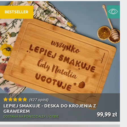
NIKA
YSTY
BESTSELLER
WCA
KA
ZA
ISIA
(427 opinii)
LEPIEJ SMAKUJE - DESKA DO KROJENIA Z
GRAWEREM
99,99 zł
DOSTAWA NA PONIEDZIAŁEK U CIEBIE