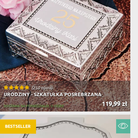
(250 opinii)
URODZINY - SZKATUŁKA POSREBRZANA
119,99 zł
DOSTAWA NA PONIEDZIAŁEK U CIEBIE
BESTSELLER