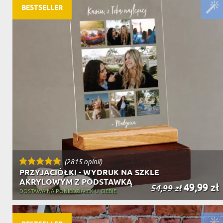
BESTSELLER
(2815 opinii)
PRZYJACIÓŁKI - WYDRUK NA SZKLE
AKRYLOWYM Z PODSTAWKĄ
49,99 zł
54,99 zł
DOSTAWA NA PONIEDZIAŁEK U CIEBIE