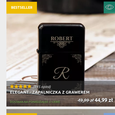
BESTSELLER
(845 opinii)
ELEGANT - ZAPALNICZKA Z GRAWEREM
44,99 zł
49,99 zł
DOSTAWA NA PONIEDZIAŁEK U CIEBIE