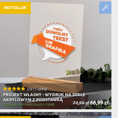
BESTSELLER
(2815 opinii)
PROJEKT WŁASNY - WYDRUK NA SZKLE
AKRYLOWYM Z PODSTAWKĄ
66,99 zł
74,99 zł
DOSTAWA NA PONIEDZIAŁEK U CIEBIE