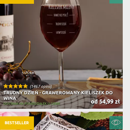
(1457 opinii)
TRUDNY DZIEŃ - GRAWEROWANY KIELISZEK DO
WINA
od 54,99 zł
DOSTAWA NA PONIEDZIAŁEK U CIEBIE
BESTSELLER