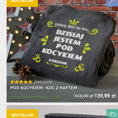
BESTSELLER
(988 opinii)
POD KOCYKIEM - KOC Z HAFTEM
139,99 zł
159,99 zł
DOSTAWA NA PONIEDZIAŁEK U CIEBIE
BESTSELLER