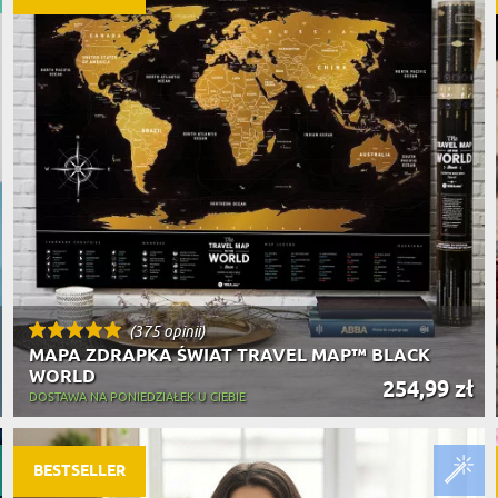
(375 opinii)
MAPA ZDRAPKA ŚWIAT TRAVEL MAP™ BLACK
WORLD
254,99 zł
DOSTAWA NA PONIEDZIAŁEK U CIEBIE
BESTSELLER