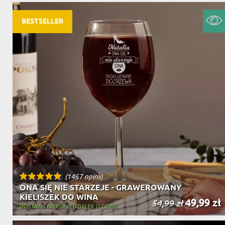
DZIADKA
PRODUKT
PREZENT DLA
TEŚCIÓW
BESTSELLER
CHARAKT
(1457 opinii)
ONA SIĘ NIE STARZEJE - GRAWEROWANY
KIELISZEK DO WINA
49,99 zł
54,99 zł
DOSTAWA NA PONIEDZIAŁEK U CIEBIE