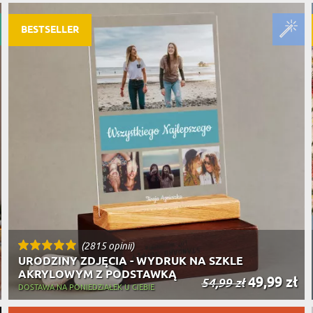
PODRÓŻ
SZKLANKI DO PIWA
ROWERZ
Y SPOŻYWCZE
PREZENT DLA
FIRM
BESTSELLER
SENIORA
SPORTO
ER PREZENTU
STRAŻA
SZEFA
WĘDKAR
ŻARTOWN
(2815 opinii)
URODZINY ZDJĘCIA - WYDRUK NA SZKLE
AKRYLOWYM Z PODSTAWKĄ
49,99 zł
54,99 zł
DOSTAWA NA PONIEDZIAŁEK U CIEBIE