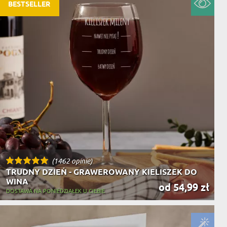
NIKA
BESTSELLER
YSTY
WCA
KA
ZA
ISIA
(1462 opinie)
TRUDNY DZIEŃ - GRAWEROWANY KIELISZEK DO
WINA
od 54,99 zł
DOSTAWA NA PONIEDZIAŁEK U CIEBIE