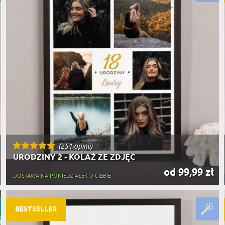
(251 opinii)
URODZINY 2 - KOLAŻ ZE ZDJĘĆ
od 99,99 zł
DOSTAWA NA PONIEDZIAŁEK U CIEBIE
BESTSELLER