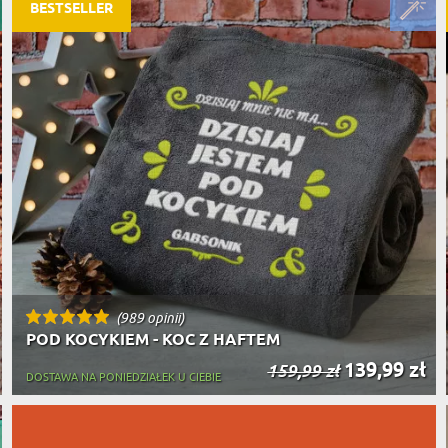
PODRÓŻ
BESTSELLER
SZKLANKI DO WHISKY
BESTSELLER
ROWERZ
Y SPOŻYWCZE
PREZENT DLA
FIRM
SENIORA
SPORTO
ER PREZENTU
STRAŻA
SZEFA
WĘDKAR
ŻARTOWN
(989 opinii)
POD KOCYKIEM - KOC Z HAFTEM
139,99 zł
159,99 zł
DOSTAWA NA PONIEDZIAŁEK U CIEBIE