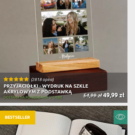
(2818 opinii)
PRZYJACIÓŁKI - WYDRUK NA SZKLE
AKRYLOWYM Z PODSTAWKĄ
49,99 zł
54,99 zł
DOSTAWA NA PONIEDZIAŁEK U CIEBIE
BESTSELLER