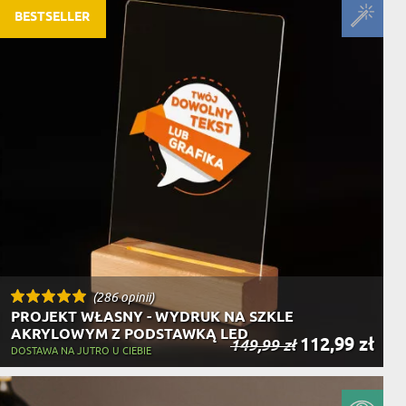
NIKA
BESTSELLER
YSTY
WCA
KA
ZA
ISIA
(286 opinii)
PROJEKT WŁASNY - WYDRUK NA SZKLE
AKRYLOWYM Z PODSTAWKĄ LED
112,99 zł
149,99 zł
DOSTAWA NA JUTRO U CIEBIE