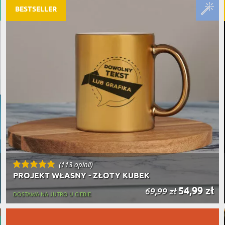
PODRÓŻ
SZKLANKI DO PIWA
BESTSELLER
ROWERZ
Y SPOŻYWCZE
PREZENT DLA
FIRM
SENIORA
SPORTO
ER PREZENTU
STRAŻA
SZEFA
WĘDKAR
ŻARTOWN
(113 opinii)
PROJEKT WŁASNY - ZŁOTY KUBEK
54,99 zł
69,99 zł
DOSTAWA NA JUTRO U CIEBIE