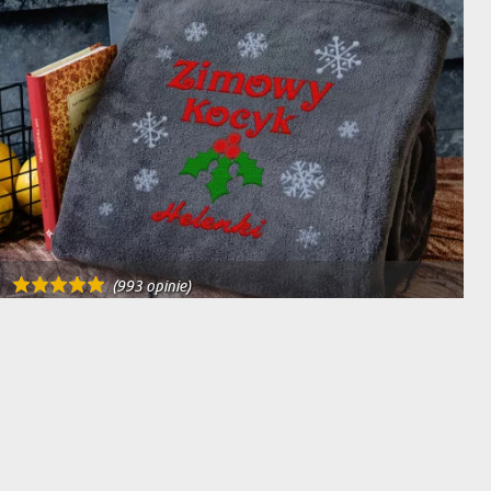
(993 opinie)
ZIMOWY KOCYK - KOC Z HAFTEM
139,99 zł
159,99 zł
DOSTAWA NA JUTRO U CIEBIE
BESTSELLER