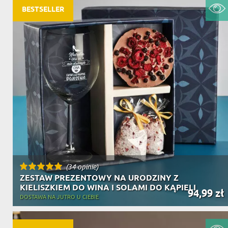
DZIADKA
BESTSELLER
PRODUKT
PREZENT DLA
TEŚCIÓW
CHARAKT
(34 opinie)
ZESTAW PREZENTOWY NA URODZINY Z
KIELISZKIEM DO WINA I SOLAMI DO KĄPIELI
94,99 zł
DOSTAWA NA JUTRO U CIEBIE