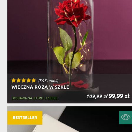
(557 opinii)
WIECZNA RÓŻA W SZKLE
99,99 zł
109,99 zł
DOSTAWA NA JUTRO U CIEBIE
BESTSELLER