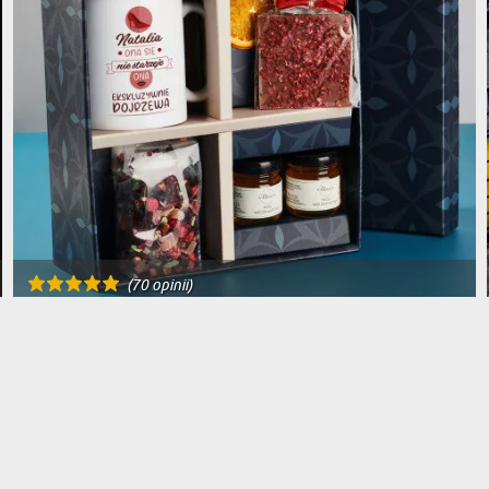
(70 opinii)
ZESTAW PREZENTOWY NA URODZINY DLA NIEJ Z
KUBKIEM I HERBATĄ
119,99 zł
DOSTAWA NA JUTRO U CIEBIE
BESTSELLER