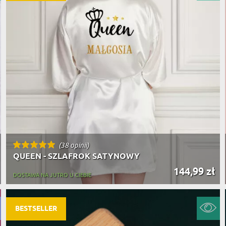
(38 opinii)
QUEEN - SZLAFROK SATYNOWY
144,99 zł
DOSTAWA NA JUTRO U CIEBIE
BESTSELLER