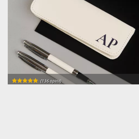
(136 opinii)
INICJAŁY SZERYFOWE - ZESTAW PIŚMIENNICZY W
SKÓRZANYM PIÓRNIKU
99,99 zł
DOSTAWA NA JUTRO U CIEBIE
BESTSELLER