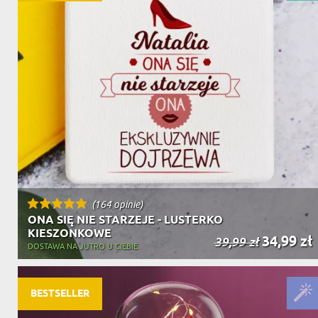
(164 opinie)
ONA SIĘ NIE STARZEJE - LUSTERKO
KIESZONKOWE
34,99 zł
39,99 zł
DOSTAWA NA JUTRO U CIEBIE
BESTSELLER