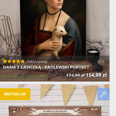
(3422 opinie)
DAMA Z ŁASICZKĄ - KRÓLEWSKI PORTRET
154,99 zł
174,99 zł
DOSTAWA NA WTOREK U CIEBIE
BESTSELLER