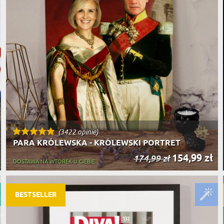
(3422 opinie)
PARA KRÓLEWSKA - KRÓLEWSKI PORTRET
154,99 zł
174,99 zł
DOSTAWA NA WTOREK U CIEBIE
BESTSELLER