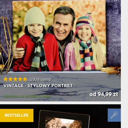
(2926 opinii)
VINTAGE - STYLOWY PORTRET
od 94,99 zł
DOSTAWA NA WTOREK U CIEBIE
BESTSELLER