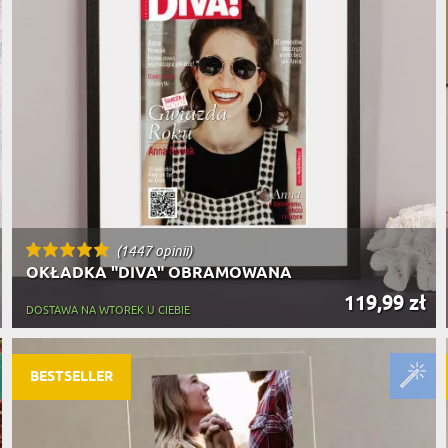
(1447 opinii)
OKŁADKA "DIVA" OBRAMOWANA
119,99 zł
DOSTAWA NA WTOREK U CIEBIE
BESTSELLER