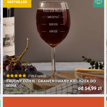
PODRÓŻ
BESTSELLER
SZKLANKI DO PIWA
ROWERZ
Y SPOŻYWCZE
PREZENT DLA
FIRM
SENIORA
SPORTO
ER PREZENTU
STRAŻA
SZEFA
WĘDKAR
ŻARTOWN
(1458 opinii)
TRUDNY DZIEŃ - GRAWEROWANY KIELISZEK DO
WINA
od 54,99 zł
DOSTAWA NA WTOREK U CIEBIE