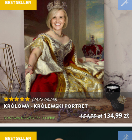
NIKA
BESTSELLER
YSTY
WCA
KA
ZA
ISIA
(3422 opinie)
KRÓLOWA - KRÓLEWSKI PORTRET
134,99 zł
154,99 zł
DOSTAWA NA WTOREK U CIEBIE
BESTSELLER