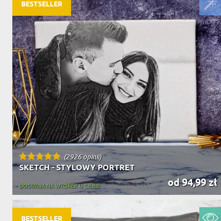
DZIADKA
BESTSELLER
PRODUKT
PREZENT DLA
TEŚCIÓW
CHARAKT
(2926 opinii)
SKETCH - STYLOWY PORTRET
od 94,99 zł
DOSTAWA NA WTOREK U CIEBIE
BESTSELLER