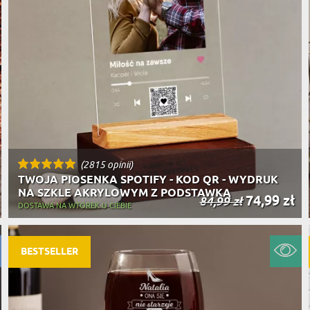
(2815 opinii)
TWOJA PIOSENKA SPOTIFY - KOD QR - WYDRUK
NA SZKLE AKRYLOWYM Z PODSTAWKĄ
74,99 zł
84,99 zł
DOSTAWA NA WTOREK U CIEBIE
BESTSELLER