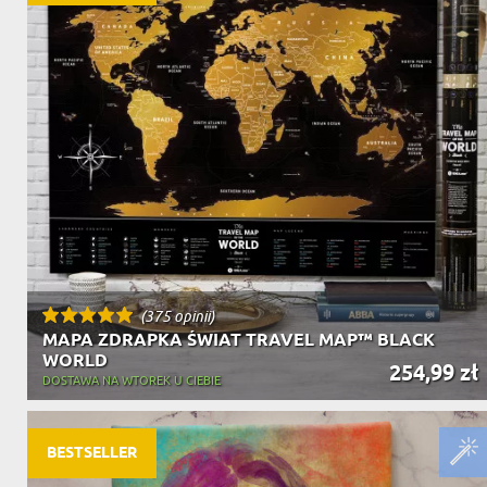
(375 opinii)
MAPA ZDRAPKA ŚWIAT TRAVEL MAP™ BLACK
WORLD
254,99 zł
DOSTAWA NA WTOREK U CIEBIE
BESTSELLER