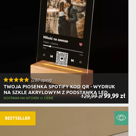
(280 opinii)
TWOJA PIOSENKA SPOTIFY KOD QR - WYDRUK
NA SZKLE AKRYLOWYM Z PODSTAWKĄ LED
99,99 zł
129,99 zł
DOSTAWA NA WTOREK U CIEBIE
BESTSELLER