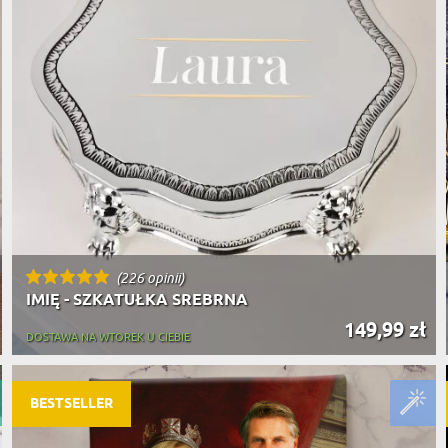
(226 opinii)
IMIĘ - SZKATUŁKA SREBRNA
149,99 zł
DOSTAWA NA WTOREK U CIEBIE
BESTSELLER