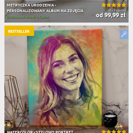
METRYCZKA URODZENIA -
(659 opinii)
PERSONALIZOWANY ALBUM NA ZDJĘCIA
od 99,99 zł
Dostawa na wtorek u Ciebie
BESTSELLER
WATERCOLOR - STYLOWY PORTRET