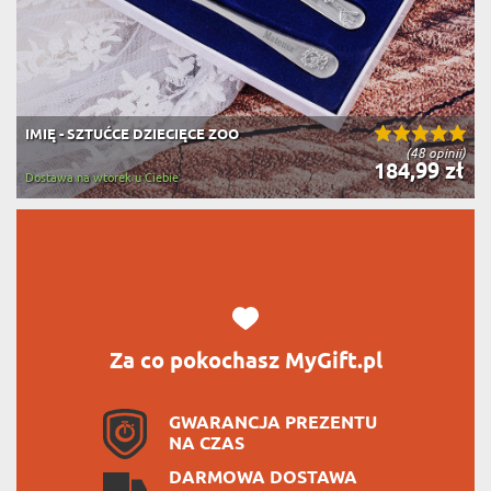
IMIĘ - SZTUĆCE DZIECIĘCE ZOO
(48 opinii)
184,99 zł
Dostawa na wtorek u Ciebie
Za co pokochasz MyGift.pl
GWARANCJA PREZENTU
NA CZAS
DARMOWA DOSTAWA