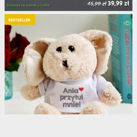
39,99 zł
45,99 zł
Dostawa na wtorek u Ciebie
BESTSELLER
PRZYTUL MNIE - PLUSZAK
(854 opinie)
39,99 zł
45,99 zł
Dostawa na wtorek u Ciebie