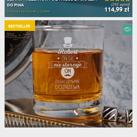
(295 opinii)
DO PIWA
114,99 zł
Dostawa na wtorek u Ciebie
BESTSELLER
ON SIĘ NIE STARZEJE - SZKLANKA DO WHISKY
(904 opinie)