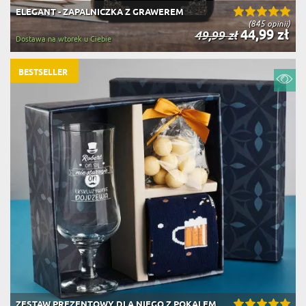
ELEGANT - ZAPALNICZKA Z GRAWEREM
(845 opinii)
44,99 zł
49,99 zł
Dostawa na wtorek u Ciebie
BESTSELLER
ZESTAW PREZENTOWY DLA NIEGO Z POKALEM