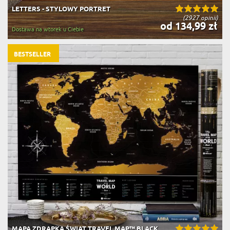
LETTERS - STYLOWY PORTRET
(2927 opinii)
od 134,99 zł
Dostawa na wtorek u Ciebie
BESTSELLER
MAPA ZDRAPKA ŚWIAT TRAVEL MAP™ BLACK