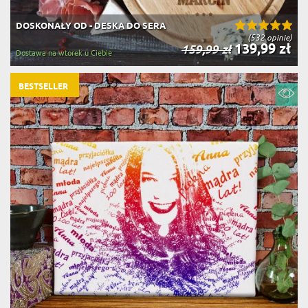
DOSKONAŁY OD - DESKA DO SERA
(532 opinie)
139,99 zł
159,99 zł
Dostawa na wtorek u Ciebie
BESTSELLER