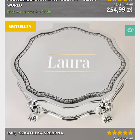
(375 opinii)
WORLD
254,99 zł
Dostawa na wtorek u Ciebie
BESTSELLER
IMIĘ - SZKATUŁKA SREBRNA
(226 opinii)