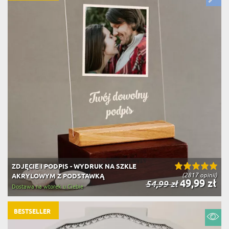
ZDJĘCIE I PODPIS - WYDRUK NA SZKLE
(2817 opinii)
AKRYLOWYM Z PODSTAWKĄ
49,99 zł
54,99 zł
Dostawa na wtorek u Ciebie
BESTSELLER