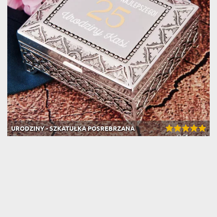
URODZINY - SZKATUŁKA POSREBRZANA
(251 opinii)
119,99 zł
Dostawa na wtorek u Ciebie
BESTSELLER