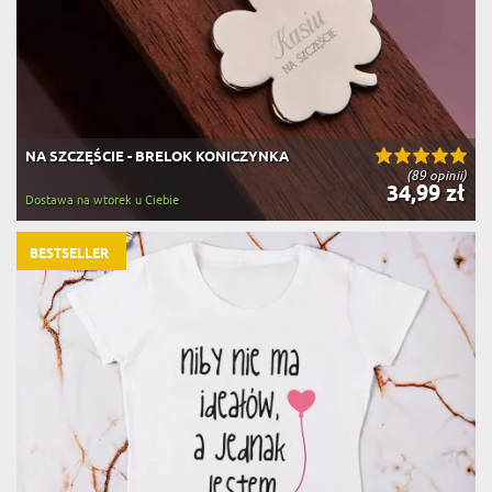
NA SZCZĘŚCIE - BRELOK KONICZYNKA
(89 opinii)
34,99 zł
Dostawa na wtorek u Ciebie
BESTSELLER