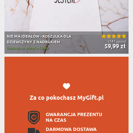
NIE MA IDEAŁÓW - KOSZULKA DLA
(141 opinii)
DZIEWCZYNY Z NADRUKIEM
59,99 zł
Dostawa na wtorek u Ciebie
Za co pokochasz MyGift.pl
GWARANCJA PREZENTU
NA CZAS
DARMOWA DOSTAWA