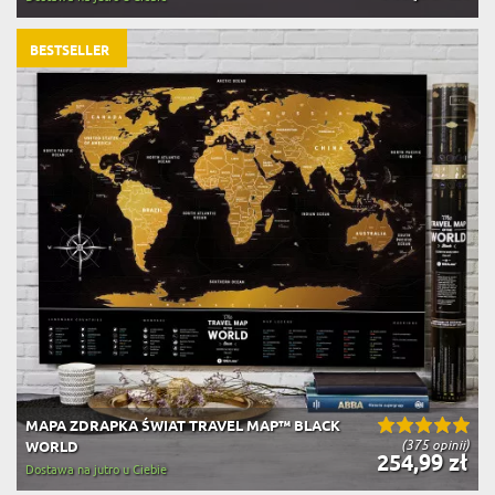
BESTSELLER
MAPA ZDRAPKA ŚWIAT TRAVEL MAP™ BLACK
(375 opinii)
WORLD
254,99 zł
Dostawa na jutro u Ciebie