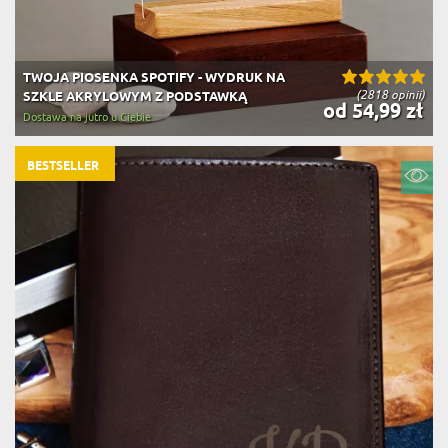
TWOJA PIOSENKA SPOTIFY - WYDRUK NA
(2818 opinii)
SZKLE AKRYLOWYM Z PODSTAWKĄ
od 54,99 zł
Dostawa na jutro u Ciebie
BESTSELLER