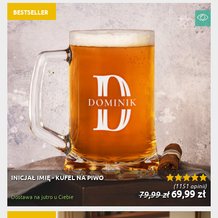
BESTSELLER
INICJAŁ IMIĘ - KUFEL NA PIWO
(1151 opinii)
69,99 zł
79,99 zł
Dostawa na jutro u Ciebie