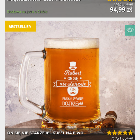
(140 opinii)
94,99 zł
Dostawa na jutro u Ciebie
BESTSELLER
ON SIĘ NIE STARZEJE - KUFEL NA PIWO
(1151 opinii)