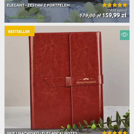
ELEGANT - ZESTAW Z PORTFELEM
(1498 opinii)
159,99 zł
179,00 zł
Dostawa na jutro u Ciebie
BESTSELLER
IMIĘ I NAZWISKO - ELEGANCKI NOTES