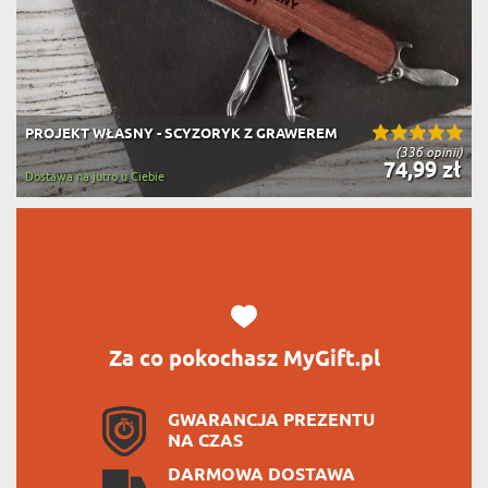
PROJEKT WŁASNY - SCYZORYK Z GRAWEREM
(336 opinii)
74,99 zł
Dostawa na jutro u Ciebie
Za co pokochasz MyGift.pl
GWARANCJA PREZENTU
NA CZAS
DARMOWA DOSTAWA