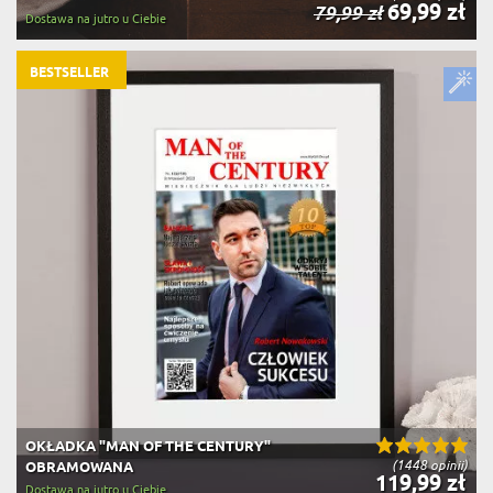
69,99 zł
79,99 zł
Dostawa na jutro u Ciebie
BESTSELLER
OKŁADKA "MAN OF THE CENTURY"
(1448 opinii)
OBRAMOWANA
119,99 zł
Dostawa na jutro u Ciebie