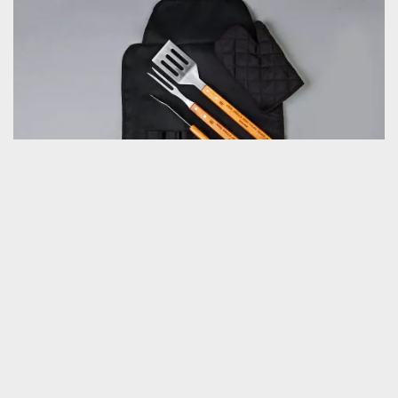
KRÓL GRILLA - ZESTAW DO GRILLA Z
(105 opinii)
FARTUCHEM
159,99 zł
Dostawa na jutro u Ciebie
BESTSELLER