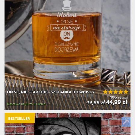
ON SIĘ NIE STARZEJE - SZKLANKA DO WHISKY
(905 opinii)
44,99 zł
49,99 zł
Dostawa na jutro u Ciebie
BESTSELLER