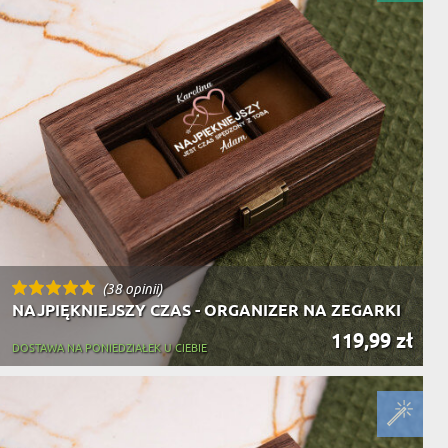
NIKA
YSTY
WCA
KA
ZA
ISIA
(38 opinii)
NAJPIĘKNIEJSZY CZAS - ORGANIZER NA ZEGARKI
119,99 zł
DOSTAWA NA PONIEDZIAŁEK U CIEBIE