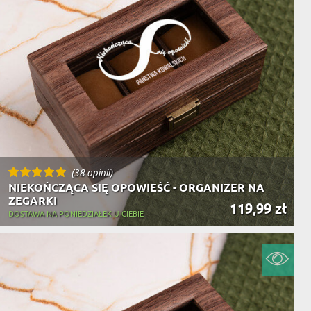
(38 opinii)
NIEKOŃCZĄCA SIĘ OPOWIEŚĆ - ORGANIZER NA
ZEGARKI
119,99 zł
DOSTAWA NA PONIEDZIAŁEK U CIEBIE