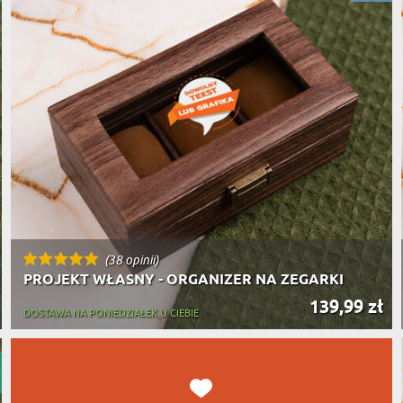
PODRÓŻ
SZKLANKI DO PIWA
ROWERZ
Y SPOŻYWCZE
PREZENT DLA
FIRM
SENIORA
SPORTO
ER PREZENTU
STRAŻA
SZEFA
WĘDKAR
ŻARTOWN
(38 opinii)
PROJEKT WŁASNY - ORGANIZER NA ZEGARKI
139,99 zł
DOSTAWA NA PONIEDZIAŁEK U CIEBIE