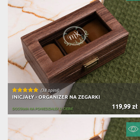
DZIADKA
PRODUKT
PREZENT DLA
TEŚCIÓW
CHARAKT
(38 opinii)
INICJAŁY - ORGANIZER NA ZEGARKI
119,99 zł
DOSTAWA NA PONIEDZIAŁEK U CIEBIE