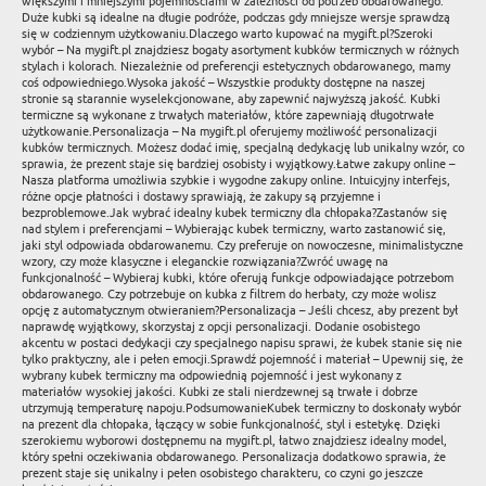
większymi i mniejszymi pojemnościami w zależności od potrzeb obdarowanego.
Duże kubki są idealne na długie podróże, podczas gdy mniejsze wersje sprawdzą
się w codziennym użytkowaniu.Dlaczego warto kupować na mygift.pl?Szeroki
wybór – Na mygift.pl znajdziesz bogaty asortyment kubków termicznych w różnych
stylach i kolorach. Niezależnie od preferencji estetycznych obdarowanego, mamy
coś odpowiedniego.Wysoka jakość – Wszystkie produkty dostępne na naszej
stronie są starannie wyselekcjonowane, aby zapewnić najwyższą jakość. Kubki
termiczne są wykonane z trwałych materiałów, które zapewniają długotrwałe
użytkowanie.Personalizacja – Na mygift.pl oferujemy możliwość personalizacji
kubków termicznych. Możesz dodać imię, specjalną dedykację lub unikalny wzór, co
sprawia, że prezent staje się bardziej osobisty i wyjątkowy.Łatwe zakupy online –
Nasza platforma umożliwia szybkie i wygodne zakupy online. Intuicyjny interfejs,
różne opcje płatności i dostawy sprawiają, że zakupy są przyjemne i
bezproblemowe.Jak wybrać idealny kubek termiczny dla chłopaka?Zastanów się
nad stylem i preferencjami – Wybierając kubek termiczny, warto zastanowić się,
jaki styl odpowiada obdarowanemu. Czy preferuje on nowoczesne, minimalistyczne
wzory, czy może klasyczne i eleganckie rozwiązania?Zwróć uwagę na
funkcjonalność – Wybieraj kubki, które oferują funkcje odpowiadające potrzebom
obdarowanego. Czy potrzebuje on kubka z filtrem do herbaty, czy może wolisz
opcję z automatycznym otwieraniem?Personalizacja – Jeśli chcesz, aby prezent był
naprawdę wyjątkowy, skorzystaj z opcji personalizacji. Dodanie osobistego
akcentu w postaci dedykacji czy specjalnego napisu sprawi, że kubek stanie się nie
tylko praktyczny, ale i pełen emocji.Sprawdź pojemność i materiał – Upewnij się, że
wybrany kubek termiczny ma odpowiednią pojemność i jest wykonany z
materiałów wysokiej jakości. Kubki ze stali nierdzewnej są trwałe i dobrze
utrzymują temperaturę napoju.PodsumowanieKubek termiczny to doskonały wybór
na prezent dla chłopaka, łączący w sobie funkcjonalność, styl i estetykę. Dzięki
szerokiemu wyborowi dostępnemu na mygift.pl, łatwo znajdziesz idealny model,
który spełni oczekiwania obdarowanego. Personalizacja dodatkowo sprawia, że
prezent staje się unikalny i pełen osobistego charakteru, co czyni go jeszcze