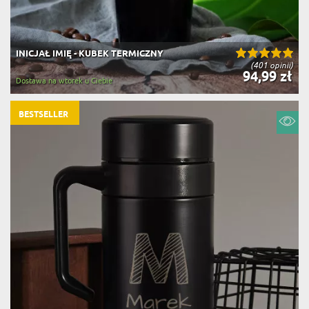
INICJAŁ IMIĘ - KUBEK TERMICZNY
(401 opinii)
94,99 zł
Dostawa na wtorek u Ciebie
BESTSELLER