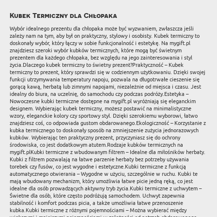
Kubek Termiczny dla Chłopaka
Wybór idealnego prezentu dla chłopaka może być wyzwaniem, zwłaszcza jeśli
zależy nam na tym, aby był on praktyczny, stylowy i osobisty. Kubek termiczny to
doskonały wybór, który łączy w sobie funkcjonalność i estetykę. Na mygift.pl
znajdziesz szeroki wybór kubków termicznych, które mogą być świetnym
prezentem dla każdego chłopaka, bez względu na jego zainteresowania i styl
życia.Dlaczego kubek termiczny to świetny prezent?Praktyczność – Kubek
termiczny to prezent, który sprawdzi się w codziennym użytkowaniu. Dzięki swojej
funkcji utrzymywania temperatury napoju, pozwala na długotrwałe cieszenie się
gorącą kawą, herbatą lub zimnymi napojami, niezależnie od miejsca i czasu. Jest
idealny do biura, na uczelnię, do samochodu czy podczas podróży.Estetyka –
Nowoczesne kubki termiczne dostępne na mygift.pl wyróżniają się eleganckim
designem. Wybierając kubek termiczny, możesz postawić na minimalistyczne
wzory, eleganckie kolory czy sportowy styl. Dzięki szerokiemu wyborowi, łatwo
znajdziesz coś, co odpowiada gustom obdarowanego.Ekologiczność – Korzystanie z
kubka termicznego to doskonały sposób na zmniejszenie zużycia jednorazowych
kubków. Wybierając ten praktyczny prezent, przyczyniasz się do ochrony
środowiska, co jest dodatkowym atutem.Rodzaje kubków termicznych na
mygift.plKubki termiczne z wbudowanym filtrem – Idealne dla miłośników herbaty.
Kubki z filtrem pozwalają na łatwe parzenie herbaty bez potrzeby używania
torebek czy fusów, co jest wygodne i estetyczne.Kubki termiczne z funkcją
automatycznego otwierania – Wygodne w użyciu, szczególnie w ruchu. Kubki te
mają wbudowany mechanizm, który umożliwia łatwe picie jedną ręką, co jest
idealne dla osób prowadzących aktywny tryb życia.Kubki termiczne z uchwytem –
Świetne dla osób, które często podróżują samochodem. Uchwyt zapewnia
stabilność i komfort podczas picia, a także umożliwia łatwe przenoszenie
kubka.Kubki termiczne z różnymi pojemnościami – Można wybierać między