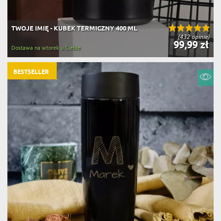
TWOJE IMIĘ - KUBEK TERMICZNY 400 ML
(432 opinie)
99,99 zł
Dostawa na wtorek u Ciebie
BESTSELLER