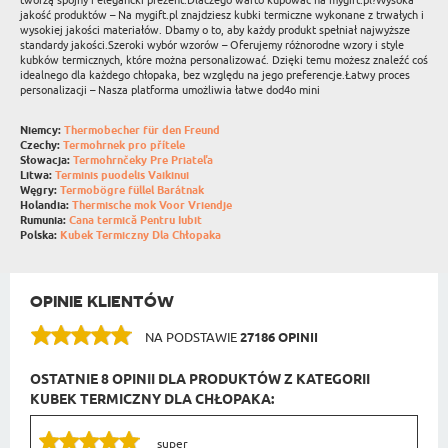
tworzą spójny i elegancki prezent.Dlaczego warto kupować na mygift.pl?Wysoka
jakość produktów – Na mygift.pl znajdziesz kubki termiczne wykonane z trwałych i
wysokiej jakości materiałów. Dbamy o to, aby każdy produkt spełniał najwyższe
standardy jakości.Szeroki wybór wzorów – Oferujemy różnorodne wzory i style
kubków termicznych, które można personalizować. Dzięki temu możesz znaleźć coś
idealnego dla każdego chłopaka, bez względu na jego preferencje.Łatwy proces
personalizacji – Nasza platforma umożliwia łatwe dod4o mini
Niemcy:
Thermobecher für den Freund
Czechy:
Termohrnek pro přítele
Słowacja:
Termohrnčeky Pre Priateľa
Litwa:
Terminis puodelis Vaikinui
Węgry:
Termobögre füllel Barátnak
Holandia:
Thermische mok Voor Vriendje
Rumunia:
Cana termică Pentru Iubit
Polska:
Kubek Termiczny Dla Chłopaka
OPINIE KLIENTÓW
NA PODSTAWIE
27186 OPINII
OSTATNIE 8 OPINII DLA PRODUKTÓW Z KATEGORII
KUBEK TERMICZNY DLA CHŁOPAKA:
super