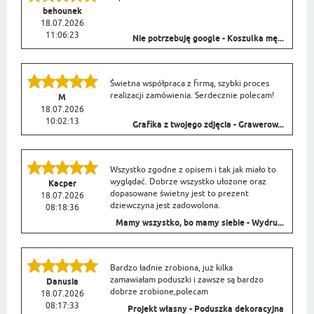
behounek
18.07.2026
11:06:23
Nie potrzebuję google - Koszulka mę...
Świetna współpraca z firmą, szybki proces
realizacji zamówienia. Serdecznie polecam!
M
18.07.2026
10:02:13
Grafika z twojego zdjęcia - Grawerow...
Wszystko zgodne z opisem i tak jak miało to
wyglądać. Dobrze wszystko ułożone oraz
Kacper
dopasowane świetny jest to prezent
18.07.2026
dziewczyna jest zadowolona.
08:18:36
Mamy wszystko, bo mamy siebie - Wydru...
Bardzo ładnie zrobiona, już kilka
zamawiałam poduszki i zawsze są bardzo
Danusia
dobrze zrobione,polecam
18.07.2026
08:17:33
Projekt własny - Poduszka dekoracyjna