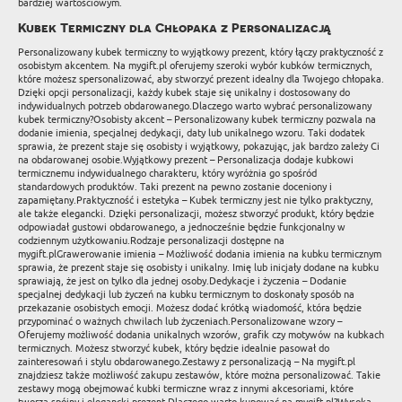
bardziej wartościowym.
Kubek Termiczny dla Chłopaka z Personalizacją
Personalizowany kubek termiczny to wyjątkowy prezent, który łączy praktyczność z
osobistym akcentem. Na mygift.pl oferujemy szeroki wybór kubków termicznych,
które możesz spersonalizować, aby stworzyć prezent idealny dla Twojego chłopaka.
Dzięki opcji personalizacji, każdy kubek staje się unikalny i dostosowany do
indywidualnych potrzeb obdarowanego.Dlaczego warto wybrać personalizowany
kubek termiczny?Osobisty akcent – Personalizowany kubek termiczny pozwala na
dodanie imienia, specjalnej dedykacji, daty lub unikalnego wzoru. Taki dodatek
sprawia, że prezent staje się osobisty i wyjątkowy, pokazując, jak bardzo zależy Ci
na obdarowanej osobie.Wyjątkowy prezent – Personalizacja dodaje kubkowi
termicznemu indywidualnego charakteru, który wyróżnia go spośród
standardowych produktów. Taki prezent na pewno zostanie doceniony i
zapamiętany.Praktyczność i estetyka – Kubek termiczny jest nie tylko praktyczny,
ale także elegancki. Dzięki personalizacji, możesz stworzyć produkt, który będzie
odpowiadał gustowi obdarowanego, a jednocześnie będzie funkcjonalny w
codziennym użytkowaniu.Rodzaje personalizacji dostępne na
mygift.plGrawerowanie imienia – Możliwość dodania imienia na kubku termicznym
sprawia, że prezent staje się osobisty i unikalny. Imię lub inicjały dodane na kubku
sprawiają, że jest on tylko dla jednej osoby.Dedykacje i życzenia – Dodanie
specjalnej dedykacji lub życzeń na kubku termicznym to doskonały sposób na
przekazanie osobistych emocji. Możesz dodać krótką wiadomość, która będzie
przypominać o ważnych chwilach lub życzeniach.Personalizowane wzory –
Oferujemy możliwość dodania unikalnych wzorów, grafik czy motywów na kubkach
termicznych. Możesz stworzyć kubek, który będzie idealnie pasował do
zainteresowań i stylu obdarowanego.Zestawy z personalizacją – Na mygift.pl
znajdziesz także możliwość zakupu zestawów, które można personalizować. Takie
zestawy mogą obejmować kubki termiczne wraz z innymi akcesoriami, które