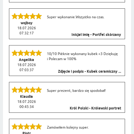
Super wykonanie.Wszystko na czas.
wojboy
18.07.2026
07:32:17
Inicjał imię - Portfel skórzany
10/10 Pièknie wykonany kubek <3 Dziękuję
i Polecam w 100%
Angelika
18.07.2026
07:03:37
Zdjęcie i podpis - Kubek ceramiczny ...
Super prezent, bardzo się spodobał!
Klaudia
18.07.2026
00:45:34
Król Polski - Królewski portret
Zamówiłem kolejny super.
Piotr