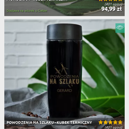
(401 opinii)
94,99 zł
Dostawa na wtorek u Ciebie
POWODZENIA NA SZLAKU - KUBEK TERMICZNY
(401 opinii)