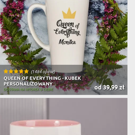
(1484 opinie)
QUEEN OF EVERYTHING - KUBEK
PERSONALIZOWANY
od 39,99 zł
DOSTAWA NA WTOREK U CIEBIE