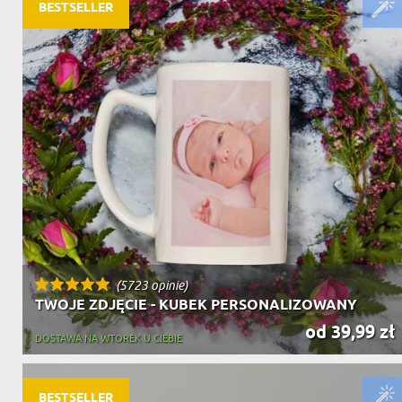
DZIADKA
BESTSELLER
PRODUKT
PREZENT DLA
TEŚCIÓW
CHARAKT
(5723 opinie)
TWOJE ZDJĘCIE - KUBEK PERSONALIZOWANY
od 39,99 zł
DOSTAWA NA WTOREK U CIEBIE
BESTSELLER