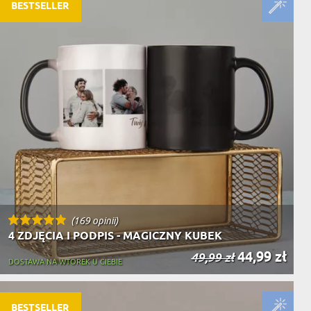
NIKA
BESTSELLER
YSTY
WCA
KA
ZA
ISIA
(169 opinii)
4 ZDJĘCIA I PODPIS - MAGICZNY KUBEK
44,99 zł
49,99 zł
DOSTAWA NA WTOREK U CIEBIE
BESTSELLER