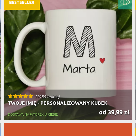
PODRÓŻ
BESTSELLER
SZKLANKI DO PIWA
ROWERZ
Y SPOŻYWCZE
PREZENT DLA
FIRM
SENIORA
SPORTO
ER PREZENTU
STRAŻA
SZEFA
WĘDKAR
ŻARTOWN
(1484 opinie)
TWOJE IMIĘ - PERSONALIZOWANY KUBEK
od 39,99 zł
DOSTAWA NA WTOREK U CIEBIE