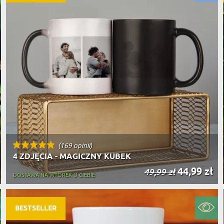
(169 opinii)
4 ZDJĘCIA - MAGICZNY KUBEK
44,99 zł
49,99 zł
DOSTAWA NA WTOREK U CIEBIE
BESTSELLER