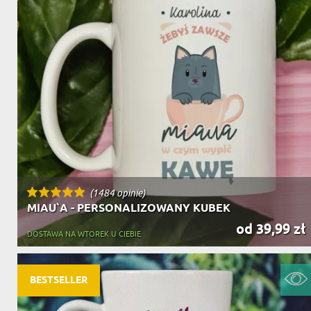
(1484 opinie)
MIAU`A - PERSONALIZOWANY KUBEK
od 39,99 zł
DOSTAWA NA WTOREK U CIEBIE
BESTSELLER