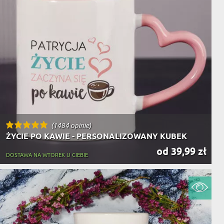
(1484 opinie)
ŻYCIE PO KAWIE - PERSONALIZOWANY KUBEK
od 39,99 zł
DOSTAWA NA WTOREK U CIEBIE