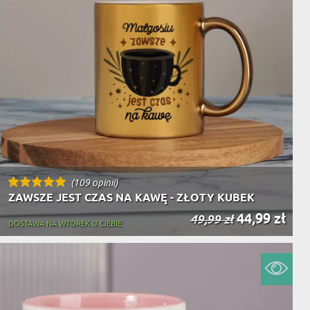
(109 opinii)
ZAWSZE JEST CZAS NA KAWĘ - ZŁOTY KUBEK
44,99 zł
49,99 zł
DOSTAWA NA WTOREK U CIEBIE