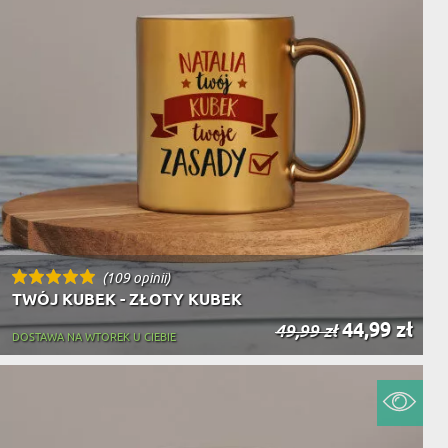
(109 opinii)
TWÓJ KUBEK - ZŁOTY KUBEK
44,99 zł
49,99 zł
DOSTAWA NA WTOREK U CIEBIE