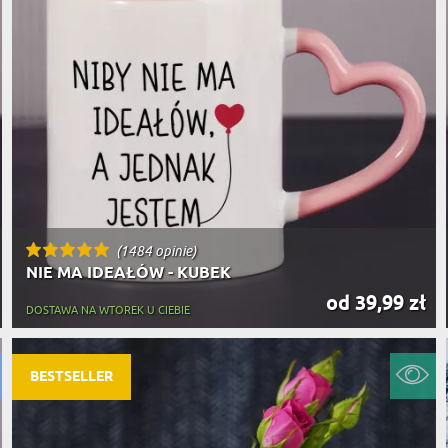
(1484 opinie)
NIE MA IDEAŁÓW - KUBEK
od 39,99 zł
DOSTAWA NA WTOREK U CIEBIE
BESTSELLER