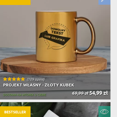
(109 opinii)
PROJEKT WŁASNY - ZŁOTY KUBEK
54,99 zł
69,99 zł
DOSTAWA NA WTOREK U CIEBIE
BESTSELLER