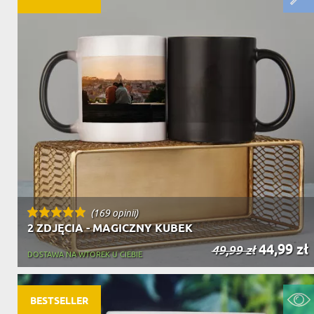
(169 opinii)
2 ZDJĘCIA - MAGICZNY KUBEK
44,99 zł
49,99 zł
DOSTAWA NA WTOREK U CIEBIE
BESTSELLER