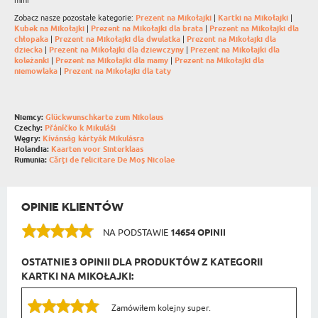
mini
Zobacz nasze pozostałe kategorie:
Prezent na Mikołajki
|
Kartki na Mikołajki
|
Kubek na Mikołajki
|
Prezent na Mikołajki dla brata
|
Prezent na Mikołajki dla
chłopaka
|
Prezent na Mikołajki dla dwulatka
|
Prezent na Mikołajki dla
dziecka
|
Prezent na Mikołajki dla dziewczyny
|
Prezent na Mikołajki dla
koleżanki
|
Prezent na Mikołajki dla mamy
|
Prezent na Mikołajki dla
niemowlaka
|
Prezent na Mikołajki dla taty
Niemcy:
Glückwunschkarte zum Nikolaus
Czechy:
Přáníčko k Mikuláši
Węgry:
Kívánság kártyák Mikulásra
Holandia:
Kaarten voor Sinterklaas
Rumunia:
Cărți de felicitare De Moș Nicolae
OPINIE KLIENTÓW
NA PODSTAWIE
14654 OPINII
OSTATNIE 3 OPINII DLA PRODUKTÓW Z KATEGORII
KARTKI NA MIKOŁAJKI:
Zamówiłem kolejny super.