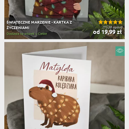
ŚWIĄTECZNE MARZENIE - KARTKA Z
(1538 opinii)
ŻYCZENIAMI
od 19,99 zł
Dostawa na wtorek u Ciebie