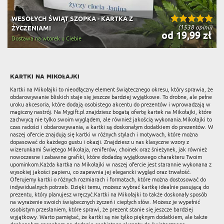
WESOŁYCH ŚWIĄT SZOPKA - KARTKA Z
(1538 opinii)
ŻYCZENIAMI
od 19,99 zł
Dostawa na wtorek u Ciebie
kartki na mikołajki
Kartki na Mikołajki to nieodłączny element świątecznego okresu, który sprawia, że
obdarowywanie bliskich staje się jeszcze bardziej wyjątkowe. To drobne, ale pełne
uroku akcesoria, które dodają osobistego akcentu do prezentów i wprowadzają w
magiczny nastrój. Na Mygift.pl znajdziesz bogatą ofertę kartek na Mikołajki, które
zachwycą nie tylko swoim wyglądem, ale również jakością wykonania.Mikołajki to
czas radości i obdarowywania, a kartki są doskonałym dodatkiem do prezentów. W
naszej ofercie znajdują się kartki w różnych stylach i motywach, które można
dopasować do każdego gustu i okazji. Znajdziesz u nas klasyczne wzory z
wizerunkami Świętego Mikołaja, reniferów, choinek oraz śnieżynek, jak również
nowoczesne i zabawne grafiki, które dodadzą wyjątkowego charakteru Twoim
upominkom.Każda kartka na Mikołajki w naszej ofercie jest starannie wykonana z
wysokiej jakości papieru, co zapewnia jej elegancki wygląd oraz trwałość.
Oferujemy kartki o różnych rozmiarach i formatach, które można dostosować do
indywidualnych potrzeb. Dzięki temu, możesz wybrać kartkę idealnie pasującą do
prezentu, który planujesz wręczyć.Kartki na Mikołajki to także doskonały sposób
na wyrażenie swoich świątecznych życzeń i ciepłych słów. Możesz je wypełnić
osobistym przesłaniem, które sprawi, że prezent stanie się jeszcze bardziej
wyjątkowy. Warto pamiętać, że kartki są nie tylko pięknym dodatkiem, ale także