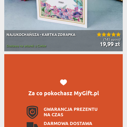
NAJUKOCHAŃSZA - KARTKA ZDRAPKA
(145 opinii)
19,99 zł
Dostawa na wtorek u Ciebie
Za co pokochasz MyGift.pl
GWARANCJA PREZENTU
NA CZAS
DARMOWA DOSTAWA