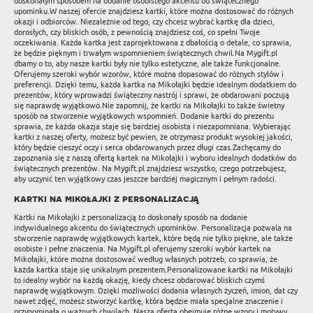
doskonałym sposobem na dodanie osobistego akcentu do świątecznego
upominku.W naszej ofercie znajdziesz kartki, które można dostosować do różnych
okazji i odbiorców. Niezależnie od tego, czy chcesz wybrać kartkę dla dzieci,
dorosłych, czy bliskich osób, z pewnością znajdziesz coś, co spełni Twoje
oczekiwania. Każda kartka jest zaprojektowana z dbałością o detale, co sprawia,
że będzie pięknym i trwałym wspomnieniem świątecznych chwil.Na Mygift.pl
dbamy o to, aby nasze kartki były nie tylko estetyczne, ale także funkcjonalne.
Oferujemy szeroki wybór wzorów, które można dopasować do różnych stylów i
preferencji. Dzięki temu, każda kartka na Mikołajki będzie idealnym dodatkiem do
prezentów, który wprowadzi świąteczny nastrój i sprawi, że obdarowani poczują
się naprawdę wyjątkowo.Nie zapomnij, że kartki na Mikołajki to także świetny
sposób na stworzenie wyjątkowych wspomnień. Dodanie kartki do prezentu
sprawia, że każda okazja staje się bardziej osobista i niezapomniana. Wybierając
kartki z naszej oferty, możesz być pewien, że otrzymasz produkt wysokiej jakości,
który będzie cieszyć oczy i serca obdarowanych przez długi czas.Zachęcamy do
zapoznania się z naszą ofertą kartek na Mikołajki i wyboru idealnych dodatków do
świątecznych prezentów. Na Mygift.pl znajdziesz wszystko, czego potrzebujesz,
aby uczynić ten wyjątkowy czas jeszcze bardziej magicznym i pełnym radości.
kartki na mikołajki z personalizacją
Kartki na Mikołajki z personalizacją to doskonały sposób na dodanie
indywidualnego akcentu do świątecznych upominków. Personalizacja pozwala na
stworzenie naprawdę wyjątkowych kartek, które będą nie tylko piękne, ale także
osobiste i pełne znaczenia. Na Mygift.pl oferujemy szeroki wybór kartek na
Mikołajki, które można dostosować według własnych potrzeb, co sprawia, że
każda kartka staje się unikalnym prezentem.Personalizowane kartki na Mikołajki
to idealny wybór na każdą okazję, kiedy chcesz obdarować bliskich czymś
naprawdę wyjątkowym. Dzięki możliwości dodania własnych życzeń, imion, dat czy
nawet zdjęć, możesz stworzyć kartkę, która będzie miała specjalne znaczenie i
przypominała o ważnych chwilach. Nasza oferta obejmuje różne wzory i motywy,