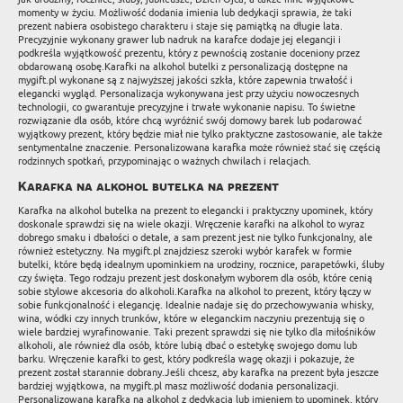
momenty w życiu. Możliwość dodania imienia lub dedykacji sprawia, że taki
prezent nabiera osobistego charakteru i staje się pamiątką na długie lata.
Precyzyjnie wykonany grawer lub nadruk na karafce dodaje jej elegancji i
podkreśla wyjątkowość prezentu, który z pewnością zostanie doceniony przez
obdarowaną osobę.Karafki na alkohol butelki z personalizacją dostępne na
mygift.pl wykonane są z najwyższej jakości szkła, które zapewnia trwałość i
elegancki wygląd. Personalizacja wykonywana jest przy użyciu nowoczesnych
technologii, co gwarantuje precyzyjne i trwałe wykonanie napisu. To świetne
rozwiązanie dla osób, które chcą wyróżnić swój domowy barek lub podarować
wyjątkowy prezent, który będzie miał nie tylko praktyczne zastosowanie, ale także
sentymentalne znaczenie. Personalizowana karafka może również stać się częścią
rodzinnych spotkań, przypominając o ważnych chwilach i relacjach.
Karafka na alkohol butelka na prezent
Karafka na alkohol butelka na prezent to elegancki i praktyczny upominek, który
doskonale sprawdzi się na wiele okazji. Wręczenie karafki na alkohol to wyraz
dobrego smaku i dbałości o detale, a sam prezent jest nie tylko funkcjonalny, ale
również estetyczny. Na mygift.pl znajdziesz szeroki wybór karafek w formie
butelki, które będą idealnym upominkiem na urodziny, rocznice, parapetówki, śluby
czy święta. Tego rodzaju prezent jest doskonałym wyborem dla osób, które cenią
sobie stylowe akcesoria do alkoholi.Karafka na alkohol to prezent, który łączy w
sobie funkcjonalność i elegancję. Idealnie nadaje się do przechowywania whisky,
wina, wódki czy innych trunków, które w eleganckim naczyniu prezentują się o
wiele bardziej wyrafinowanie. Taki prezent sprawdzi się nie tylko dla miłośników
alkoholi, ale również dla osób, które lubią dbać o estetykę swojego domu lub
barku. Wręczenie karafki to gest, który podkreśla wagę okazji i pokazuje, że
prezent został starannie dobrany.Jeśli chcesz, aby karafka na prezent była jeszcze
bardziej wyjątkowa, na mygift.pl masz możliwość dodania personalizacji.
Personalizowana karafka na alkohol z dedykacją lub imieniem to upominek, który