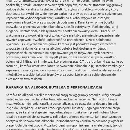
mygift.pl znajdziesz szeroki wybór karafek w formie butelki, które nie tylko
podkreślają smak i aromat serwowanych napojów, ale także stanowią wyjątkową
ozdobę stołu. Karafki w kształcie butelki to stylowy i praktyczny dodatek, który
doskonale sprawdzi się w domowym barku, na przyjęciach, a także w codziennym
użytkowaniu.Wybór odpowiedniej karafki na alkohol wpływa na estetykę
serwowania trunków oraz wygodę ich podawania. Karafka w formie butelki
pozwala na przechowywanie alkoholu w sposób estetyczny i funkcjonalny, a jej
elegancki kształt dodaje klasy każdemu spotkaniu towarzyskiemu. Karafki te
wykonane są z wysokiej jakości szkła, które nie tylko pięknie się prezentuje, ale
również zapewnia trwałość i odporność na uszkodzenia. Dzięki solidnemu
wykonaniu i klasycznemu designowi karafka jest ponadczasowym elementem
wyposażenia domu.Karafka na alkohol butelka jest dostępna w różnych
pojemnościach, co pozwala na dopasowanie jej do indywidualnych potrzeb i
preferencji użytkowników. Na mygift.pl znajdziesz zarówno większe karafki o
pojemności 1 litra, jak i mniejsze, które pomieszczą 0,7 litra trunku. Niezależnie od
rozmiaru, karafka umożliwia łatwe serwowanie alkoholu, a jej szczelne zamknięcie
zapewnia, że napój zachowa świeżość i aromat na dłużej. To doskonały wybór dla
miłośników wysokiej jakości trunków oraz osób, które cenią sobie eleganckie
akcesoria w swoim domu.
Karafka na alkohol butelka z personalizacją
Karafka na alkohol butelka z personalizacją to wyjątkowy produkt, który pozwala
nadać indywidualny charakter temu eleganckiemu naczyniu. Na mygift.pl masz
możliwość zamówienia karafki z personalizacją, co pozwala na dodanie imienia,
inicjałów, dedykacji, a nawet krótkiego cytatu lub daty. Tego typu personalizacja
sprawia, że karafka staje się niepowtarzalnym i unikalnym przedmiotem, który
idealnie sprawdzi się zarówno w roli dekoracyjnego elementu, jak i praktycznego
naczynia do serwowania alkoholu.Personalizowana karafka to doskonały wybór na
prezent dla bliskiej osoby. Może być idealnym upominkiem na wiele okazji, takich
jak urodziny, rocznice, śluby, jubileusze, Dzień Ojca, a także inne wyjątkowe