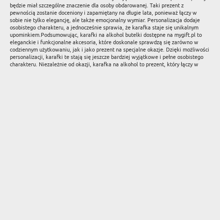
będzie miał szczególne znaczenie dla osoby obdarowanej. Taki prezent z
pewnością zostanie doceniony i zapamiętany na długie lata, ponieważ łączy w
sobie nie tylko elegancję, ale także emocjonalny wymiar. Personalizacja dodaje
osobistego charakteru, a jednocześnie sprawia, że karafka staje się unikalnym
upominkiem.Podsumowując, karafki na alkohol butelki dostępne na mygift.pl to
eleganckie i funkcjonalne akcesoria, które doskonale sprawdzą się zarówno w
codziennym użytkowaniu, jak i jako prezent na specjalne okazje. Dzięki możliwości
personalizacji, karafki te stają się jeszcze bardziej wyjątkowe i pełne osobistego
charakteru. Niezależnie od okazji, karafka na alkohol to prezent, który łączy w
sobie funkcjonalność, styl i indywidualny charakter, sprawiając, że każda
uroczystość staje się jeszcze bardziej niezapomniana.4o0
ZAPISZ SIĘ DO NASZEGO NEWSLETTERA Z
NAJLEPSZYMI PROMOCJAMI I OKAZJAMI
zapisz się
PREZENT DLA...
OKAZJE
PREZENT DLA DZIECKA
PREZENT DLA NIEJ
URODZINY
PREZENT DLA PARY