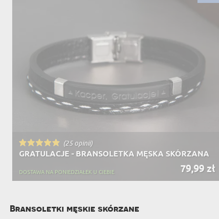
(25 opinii)
GRATULACJE - BRANSOLETKA MĘSKA SKÓRZANA
79,99 zł
DOSTAWA NA PONIEDZIAŁEK U CIEBIE
Bransoletki męskie skórzane