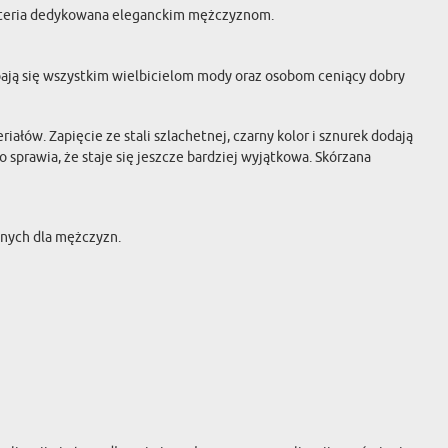
iżuteria dedykowana eleganckim mężczyznom.
bają się wszystkim wielbicielom mody oraz osobom ceniący dobry
łów. Zapięcie ze stali szlachetnej, czarny kolor i sznurek dodają
sprawia, że staje się jeszcze bardziej wyjątkowa. Skórzana
anych dla mężczyzn.