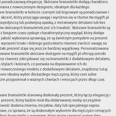
l i ponadczasową elegancję. Skórzane bransoletki dodają charakteru
wykonania z nowoczesnym designem, idealnym dla każdego
rzane bransoletki w kolorze czarnym lub brązowym są ponadczasowe i
wy akcent, który przyciąga uwagę i wyróżnia się w tłumie.Na mygift.pl
 pojedynczą lub podwójną opaską, z metalowymi detalami lub bez.
 skórzanych bransoletek jest ich trwałość. Skórzane bransoletki są
z biegiem czasu zyskuje charakterystyczny wygląd, który dodaje
ka jakość wykonania sprawiają, że są świetnym pomysłem na prezent
ie wyrazem troski i dobrego gustu.Warto również zwrócić uwagę na
 taki prezent staje się jeszcze bardziej wyjątkowy. Personalizowana
owane bransoletki skórzane dostępne na mygift.pl oferują szeroki
esz również zdecydować się na bransoletki z dodatkowymi detalami,
 stylach i kolorach, co pozwala na dopasowanie ich do
 czy nowoczesnego modelu z dodatkowymi detalami, znajdziesz tutaj
ą one idealny wybór dla każdego mężczyzny, który ceni sobie
zie przypominał o ważnych chwilach i emocjach przez długi czas.
ne bransoletki stanowią doskonały prezent, który łączy elegancję i
 prezent, który będzie miał dla obdarowanej osoby szczególne
iwość dodania imienia, inicjałów, daty lub specjalnego napisu
ątkowe, co sprawia, że są doskonałym wyborem dla mężczyzn ceniących
brać bransoletki z grawerem, który może zawierać ważne daty,