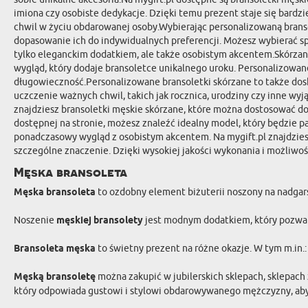
imiona czy osobiste dedykacje. Dzięki temu prezent staje się bardzi
chwil w życiu obdarowanej osoby.Wybierając personalizowaną bransole
dopasowanie ich do indywidualnych preferencji. Możesz wybierać spo
tylko eleganckim dodatkiem, ale także osobistym akcentem.Skórzane 
wygląd, który dodaje bransoletce unikalnego uroku. Personalizowane
długowieczność.Personalizowane bransoletki skórzane to także dosk
uczczenie ważnych chwil, takich jak rocznica, urodziny czy inne wyj
znajdziesz bransoletki męskie skórzane, które można dostosować do s
dostępnej na stronie, możesz znaleźć idealny model, który będzie p
ponadczasowy wygląd z osobistym akcentem. Na mygift.pl znajdzies
szczególne znaczenie. Dzięki wysokiej jakości wykonania i możliwośc
Męska bransoleta
Męska bransoleta
to ozdobny element biżuterii noszony na nadgars
Noszenie
męskiej bransolety
jest modnym dodatkiem, który pozwala w
Bransoleta męska
to świetny prezent na różne okazje. W tym m.in.
Męską bransoletę
można zakupić w jubilerskich sklepach, sklepach
który odpowiada gustowi i stylowi obdarowywanego mężczyzny, aby 