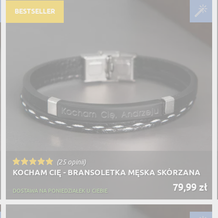
PODRÓŻ
SZKLANKI DO PIWA
BESTSELLER
ROWERZ
Y SPOŻYWCZE
PREZENT DLA
FIRM
SENIORA
SPORTO
ER PREZENTU
STRAŻA
SZEFA
WĘDKAR
ŻARTOWN
(25 opinii)
KOCHAM CIĘ - BRANSOLETKA MĘSKA SKÓRZANA
79,99 zł
DOSTAWA NA PONIEDZIAŁEK U CIEBIE