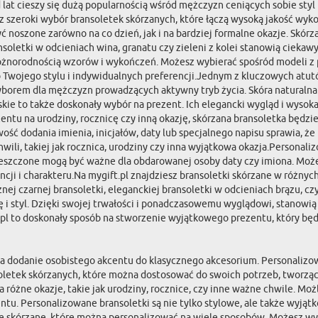
d lat cieszy się dużą popularnością wśród mężczyzn ceniących sobie sty
dziesz szeroki wybór bransoletek skórzanych, które łączą wysoką jakość 
ć noszone zarówno na co dzień, jak i na bardziej formalne okazje. Skó
bransoletki w odcieniach wina, granatu czy zieleni z kolei stanowią cieka
 różnorodnością wzorów i wykończeń. Możesz wybierać spośród modeli z
Twojego stylu i indywidualnych preferencji.Jednym z kluczowych atutów
borem dla mężczyzn prowadzących aktywny tryb życia. Skóra naturalna 
skie to także doskonały wybór na prezent. Ich elegancki wygląd i wyso
entu na urodziny, rocznicę czy inną okazję, skórzana bransoletka będz
ść dodania imienia, inicjałów, daty lub specjalnego napisu sprawia, że
i, takiej jak rocznica, urodziny czy inna wyjątkowa okazja.Personaliz
ieszczone mogą być ważne dla obdarowanej osoby daty czy imiona. Moż
cji i charakteru.Na mygift.pl znajdziesz bransoletki skórzane w różnych
cznej czarnej bransoletki, eleganckiej bransoletki w odcieniach brązu,
ję i styl. Dzięki swojej trwałości i ponadczasowemu wyglądowi, stanowi
.pl to doskonały sposób na stworzenie wyjątkowego prezentu, który będ
a dodanie osobistego akcentu do klasycznego akcesorium. Personalizowa
soletek skórzanych, które można dostosować do swoich potrzeb, tworząc
różne okazje, takie jak urodziny, rocznice, czy inne ważne chwile. Możl
centu. Personalizowane bransoletki są nie tylko stylowe, ale także wyj
kie skórzane, które można personalizować na wiele sposobów. Możesz wy