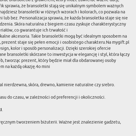
fik sprawia, że bransoletki stają się unikalnym symbolem ważnych
najdziesz bransoletki w różnych wzorach i kolorach, co pozwala na
ub bez. Personalizacja sprawia, że każda bransoletka staje się nie
dzenia. Skóra naturalna z biegiem czasu zyskuje charakterystyczny
iałów, co gwarantuje ich trwałość i
ikalne akcesoria. Takie bransoletki mogą być idealnym sposobem na
 prezent staje się pełen emocji i osobistego charakteru.Na mygift.pl
n, kolor i sposób personalizacji. Dzięki szerokiej ofercie
 bransoletki skórzane to inwestycja w elegancję i styl, która łączy
, tworząc prezent, który będzie miał dla obdarowanej osoby
em na każdą okazję.4o mini
l nierdzewna, skóra, drewno, kamienie naturalne czy srebro.
u do czasu, w zależności od preferencji i okoliczności.
i
.
 ręcznym tworzeniem biżuterii. Ważne jest znalezienie gadżetu,