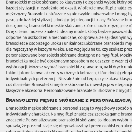
Bransoletki męskie skórzane to klasyczny i elegancki wybór, który o
każdej stylizacji, niezależnie od okazji. W ofercie mygift.pl znaj
mężczyzny.Bransoletki skórzane są niezwykle uniwersalne i mogą by
pasują do każdej stylizacji, dodając jej elegancji i klasy. Skórzane 
dostępne są bransoletki męskie skórzane, które charakteryzują się
Dzięki temu możesz znaleźć idealny model, który będzie pasował do 
odporne na uszkodzenia mechaniczne, co sprawia, że są idealnym wy
bransoletce osobistego uroku i unikalności.Skórzane bransoletki mę
dla mężczyzny w każdym wieku. Bez względu na to, czy szukasz prez
personalizowane bransoletki skórzane dostępne na mygift.pl. Możliwo
bransoletka może być doskonałym sposobem na uczczenie ważnej chwil
wybór opcji. Możesz wybrać bransoletki z grawerem, na których um
takimi jak metalowe akcenty w różnych kolorach, które dodają elegan
indywidualnych preferencji. Niezależnie od tego, czy szukasz klasy
coś dla siebie.Bransoletki męskie skórzane to inwestycja w eleganc
klasyczne akcesoria. Personalizowane bransoletki skórzane z mygift
Bransoletki męskie skórzane z personalizacją
Bransoletki męskie skórzane z personalizacją to wyjątkowy sposób n
indywidualny charakter. Na mygift.pl znajdziesz szeroką gamę bran
znaczenie.Personalizowane bransoletki skórzane to idealny wybór na 
sprawia, że prezent staje się niepowtarzalny i pełen osobistego ak
sobie unikalne akcesoria.Na mygift.pl dostępne są bransoletki męs