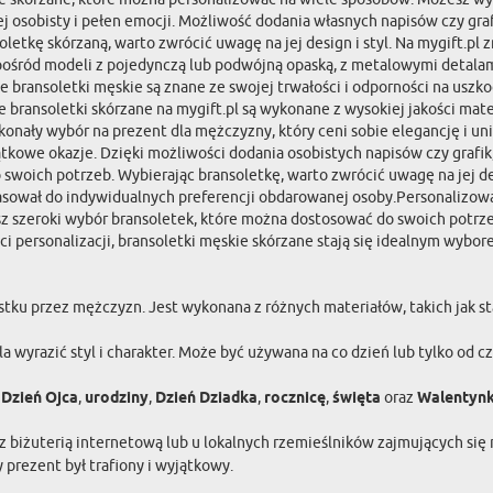
ej osobisty i pełen emocji. Możliwość dodania własnych napisów czy gra
tkę skórzaną, warto zwrócić uwagę na jej design i styl. Na mygift.pl z
śród modeli z pojedynczą lub podwójną opaską, z metalowymi detalami l
bransoletki męskie są znane ze swojej trwałości i odporności na uszko
 bransoletki skórzane na mygift.pl są wykonane z wysokiej jakości mater
onały wybór na prezent dla mężczyzny, który ceni sobie elegancję i un
ątkowe okazje. Dzięki możliwości dodania osobistych napisów czy grafik,
woich potrzeb. Wybierając bransoletkę, warto zwrócić uwagę na jej desig
asował do indywidualnych preferencji obdarowanej osoby.Personalizowane
z szeroki wybór bransoletek, które można dostosować do swoich potrzeb
i personalizacji, bransoletki męskie skórzane stają się idealnym wybor
tku przez mężczyzn. Jest wykonana z różnych materiałów, takich jak sta
yrazić styl i charakter. Może być używana na co dzień lub tylko od czas
:
Dzień Ojca
,
urodziny
,
Dzień Dziadka
,
rocznicę
,
święta
oraz
Walentynk
 z biżuterią internetową lub u lokalnych rzemieślników zajmujących się
prezent był trafiony i wyjątkowy.