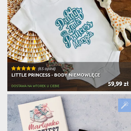
(65 opinii)
LITTLE PRINCESS - BODY NIEMOWLĘCE
59,99 zł
DOSTAWA NA WTOREK U CIEBIE