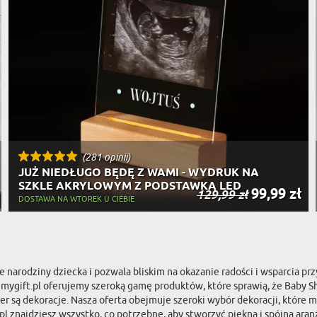
(281 opinii)
JUŻ NIEDŁUGO BĘDĘ Z WAMI - WYDRUK NA
SZKLE AKRYLOWYM Z PODSTAWKĄ LED
99,99 zł
129,99 zł
DOSTAWA NA WTOREK U CIEBIE
arodziny dziecka i pozwala bliskim na okazanie radości i wsparcia prz
 Na mygift.pl oferujemy szeroką gamę produktów, które sprawią, że Bab
ą dekoracje. Nasza oferta obejmuje szeroki wybór dekoracji, które moż
t.pl znajdziesz wszystko, co potrzebne, aby stworzyć piękną i spójną ar