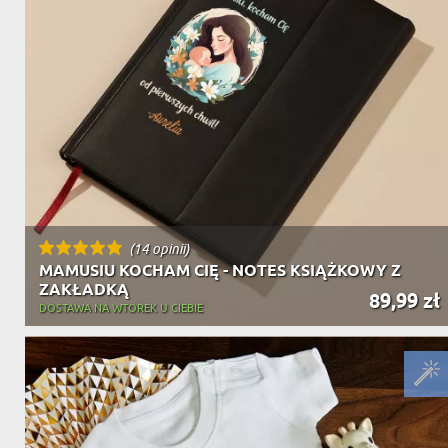
(14 opinii)
MAMUSIU KOCHAM CIĘ - NOTES KSIĄŻKOWY Z
ZAKŁADKĄ
89,99 zł
DOSTAWA NA WTOREK U CIEBIE