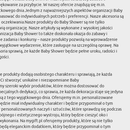
owanie za przybycie. W naszej ofercie znajdują się m.in.
jątkowego dnia.Jednym z najważniejszych aspektów organizacji Baby
sować do indywidualnych potrzeb i preferencji. Nasze akcesoria są
i oczekiwania.Nasze produkty do Baby Shower są nie tylko
ią organizację. Nasze artykuły są wykonane z wysokiej jakości
anizacja Baby Shower to także doskonała okazja do zabawy i
ywne zadania i konkursy – nasze produkty pozwolą na wprowadzenie
 wyjątkowe wydarzenie, które zasługuje na szczególną oprawę. Na
ria sprawią, że każde Baby Shower będzie pełne uroku, radości i
gości.
 produkty dodają osobistego charakteru i sprawiają, że każda
ą Ci stworzyć unikalne i niezapomniane Baby
emy szeroki wybór produktów, które można dostosować do
ecjalnych dedykacji, co sprawia, że każda dekoracja staje się jedyna
tką z tego wyjątkowego dnia. Oferujemy m.in. personalizowane
 będzie miał indywidualny charakter i będzie przypominał o tym
 personalizowanych naczyń i sztućców, które sprawdzą się podczas
ójnego i estetycznego wystroju, który będzie cieszyć oko i
konania. Na mygift.pl oferujemy produkty, które są nie tylko
a będą eleganckim dodatkiem, który będzie przypominał o tym