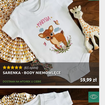
NIKA
YSTY
WCA
KA
ZA
ISIA
(65 opinii)
SARENKA - BODY NIEMOWLĘCE
59,99 zł
DOSTAWA NA WTOREK U CIEBIE