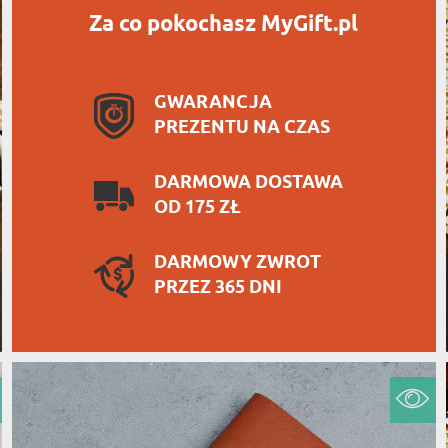
Za co pokochasz MyGift.pl
GWARANCJA
PREZENTU NA CZAS
DARMOWA DOSTAWA
OD 175 ZŁ
DARMOWY ZWROT
PRZEZ 365 DNI