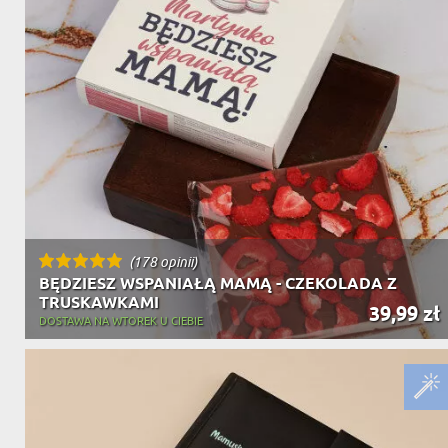
(178 opinii)
BĘDZIESZ WSPANIAŁĄ MAMĄ - CZEKOLADA Z
TRUSKAWKAMI
39,99 zł
DOSTAWA NA WTOREK U CIEBIE