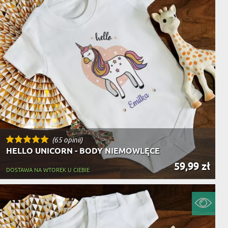
(65 opinii)
HELLO UNICORN - BODY NIEMOWLĘCE
59,99 zł
DOSTAWA NA WTOREK U CIEBIE