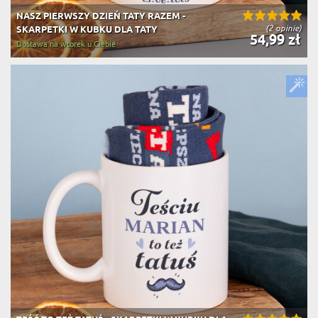
NASZ PIERWSZY DZIEŃ TATY RAZEM -
(2 opinie)
SKARPETKI W KUBKU DLA TATY
54,99 zł
Dostawa na wtorek u Ciebie