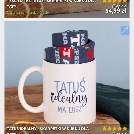
TEŚĆ TO TEŻ TATUŚ - SKARPETKI W KUBKU DLA
(2 opinie)
TATY
54,99 zł
Dostawa na wtorek u Ciebie
TATUŚ IDEALNY - SKARPETKI W KUBKU DLA
(2 opinie)