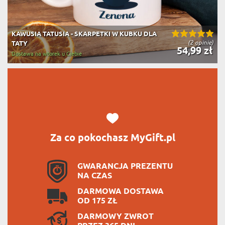
KAWUSIA TATUSIA - SKARPETKI W KUBKU DLA
(2 opinie)
TATY
54,99 zł
Dostawa na wtorek u Ciebie
Za co pokochasz MyGift.pl
GWARANCJA PREZENTU
NA CZAS
DARMOWA DOSTAWA
OD 175 ZŁ
DARMOWY ZWROT