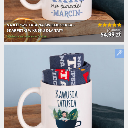
NAJLEPSZY TATA NA ŚWIECIE SERCA -
(2 opinie)
SKARPETKI W KUBKU DLA TATY
54,99 zł
Dostawa na wtorek u Ciebie