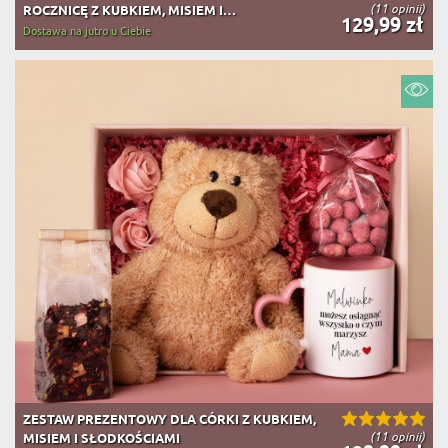
(11 opinii)
ROCZNICĘ Z KUBKIEM, MISIEM I
129,99 zł
SŁODKOŚCIAMI
Dostawa na jutro u Ciebie
ZESTAW PREZENTOWY DLA CÓRKI Z KUBKIEM,
(11 opinii)
MISIEM I SŁODKOŚCIAMI