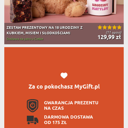
ZESTAW PREZENTOWY NA 18 URODZINY Z
(11 opinii)
KUBKIEM, MISIEM I SŁODKOŚCIAMI
129,99 zł
Dostawa na jutro u Ciebie
Za co pokochasz MyGift.pl
GWARANCJA PREZENTU
NA CZAS
DARMOWA DOSTAWA
OD 175 ZŁ