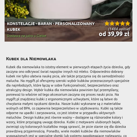
KONSTELACJE - BARAN - PERSONALIZOWANY
(1484 opinie)
KUBEK
od 39,99 zł
Dostawa na jutro u Ciebie
Kubek dla Niemowlaka
Kubek dla niemowlaka to istotny element w pierwszych etapach życia dziecka, gdy
zaczyna ono odkrywać świat napojów innych niż mleko. Odpowiednio dobrany
kubek nie tylko ułatwia naukę picia, ale także przyczynia się do samodzielności
malucha. Na mygift.pl oferujemy szeroki wybór kubków przeznaczonych specjalnie
dla najmłodszych, które łączą w sobie funkcjonalność, bezpieczeństwo oraz
atrakcyjny design. Wybór kubka dla niemowlaka powinien być przemyślany,
ponieważ to właśnie od tego akcesorium zaczyna się proces nauki picia. Na
mygift.pl znajdziesz kubki z ergonomicznymi uchwytami, które są łatwe do
chwytania małymi rączkami dziecka. Nasze kubki wykonane są z materiałów
wolnych od BPA, co zapewnia bezpieczeństwo w użytkowaniu. Kubki są także
odporne na upadki i zarysowania, co jest istotne w przypadku aktywnych
maluchów. Design kubka jest równie ważny – dostępne są różnorodne kolory i
wzory, które przyciągną uwagę dziecka. Kubki z motywami ulubionych bajek,
zwierząt czy kolorowych kształtów mogą sprawić, że picie stanie się dla dziecka
prawdziwą przyjemnością. Ponadto, wiele modeli kubków dla niemowlaków
wyposażonych jest w specjalne słomki lub systemy zapobiegające rozlewaniu, co