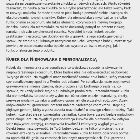
pozwala na bezpieczne korzystanie z kubka w różnych sytuacjach. Warto również
zaznaczyć, że nauka picia z kubka to nie tylko praktyczność, ale także ważny krok
w rozwoju malucha. Samodzielność w piciu buduje pewność siebie i zachęca do
eksplorowania nowych smaków. Kubek dla niemowlaka z mygift.pl to nie tylko
funkcjonalne akcesorium, ale także element, który wspiera rozwój Twojego
dziecka. Kubek dla niemowlaka to także doskonały pomysł na prezent z okazji
narodzin, chrzcin czy pierwszej rocznicy. Wysokiej jakości kubek będzie
praktycznym i estetycznym dodatkiem do wyprawki, a jego atrakcyjny design
sprawi, że stanie się ulubionym naczyniem malucha. Wręczając kubek, możesz być
pewien, że obdarowana osoba będzie zachwycona zarówno estetyką, jak i
funkcjonalnością tego produktu.
Kubek dla Niemowlaka z personalizacją
Kubek dla niemowlaka z personalizacją to wyjątkowy sposób na stworzenie
niepowtarzalnego akcesorium, które będzie idealnie odzwierciedlać osobowość
Twojego dziecka. Na mygift.pl masz możliwość zamówienia kubka, który zostanie
spersonalizowany zgodnie z Twoimi potrzebami. Personalizacja może obejmować
grawerowanie imienia dziecka, daty urodzenia lub krótkiego przesłania, co
sprawia, że każdy kubek staje się unikalnym produktem. Personalizowane kubki
dla niemowlaków to doskonały wybór na różnorodne okazje – narodziny, chrzty,
pierwsze urodziny czy jako wyjątkowy upominek dla przyszłych rodziców. Dzięki
indywidualnemu grawerowi, prezent nabiera osobistego charakteru i staje się
pięknym gestem, który wyraża uczucia oraz dbałość o nowego członka rodziny. Taki
kubek może stać się sentymentalną pamiątką, która towarzyszyć będzie maluchowi
przez długie lata. Na mygift.pl personalizacja kubków dla niemowlaków odbywa
się z najwyższą precyzją, co zapewnia trwałość i estetyczny wygląd graweru.
Dzięki temu masz pewność, że Twój kubek będzie nie tylko funkcjonalny, ale
również atrakcyjny wizualnie. Personalizowane kubki to także doskonały pomysł
na upominki dla gości na chrzcinach lub innych uroczystościach. Taki prezent z