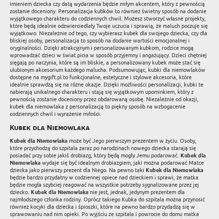
imieniem dziecka czy datą wydarzenia będzie miłym akcentem, który z pewnością
zostanie doceniony. Personalizacja kubków to również świetny sposób na dodanie
wyjątkowego charakteru do codziennych chwil. Możesz stworzyć własne projekty,
które będą idealnie odzwierciedlały Twoje uczucia i sprawią, że maluch poczuje się
wyjątkowo. Niezależnie od tego, czy wybierasz kubek dla swojego dziecka, czy dla
bliskiej osoby, personalizacja to sposób na dodanie wartości emocjonalnej i
oryginalności. Dzięki atrakcyjnym i personalizowanym kubkom, rodzice mogą
wprowadzać dzieci w świat picia w sposób przyjemny i angażujący. Dzieci chętniej
sięgają po naczynia, które są im bliskie, a personalizowany kubek może stać się
ulubionym akcesorium każdego malucha. Podsumowując, kubki dla niemowlaków
dostępne na mygift.pl to funkcjonalne, estetyczne i stylowe akcesoria, które
idealnie sprawdzą się na różne okazje. Dzięki możliwości personalizacji, kubki te
nabierają unikalnego charakteru i stają się wyjątkowym upominkiem, który z
pewnością zostanie doceniony przez obdarowaną osobę. Niezależnie od okazji,
kubek dla niemowlaka z personalizacją to piękny sposób na wzbogacenie
codziennych chwil i wyrażenie miłości.
Kubek dla Niemowlaka
Kubek dla Niemowlaka
może być Jego pierwszym prezentem w życiu. Osoby,
które przychodzą do szpitala zaraz po narodzinach nowego dziecka starają się
posiadać przy sobie jakiś drobiazg, który będą mogły Jemu podarować.
Kubek dla
Niemowlaka
wydaje się być idealnym drobiazgiem, jaki można podarować Matce
dziecka jako pierwszy prezent dla Niego. Na pewno taki
Kubek dla Niemowlaka
będzie bardzo przydatny w codziennej opiece nad dzieckiem i sprawi, że matka
będzie mogła szybciej reagować na wszystkie potrzeby sygnalizowane przez jej
dziecko.
Kubek dla Niemowlaka
nie jest, jednak, jedynym prezentem dla
najmłodszego członka rodziny. Oprócz takiego Kubka do szpitala można przynosić
również kocyki dla dziecka i śpioszki, które na pewno bardzo przydadzą się w
sprawowaniu nad nim opieki. Po wyjściu ze szpitala i powrocie do domu matka