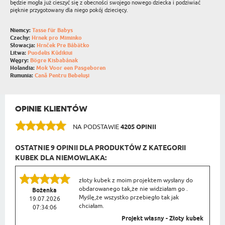
będzie mogła już cieszyć się z obecności swojego nowego dziecka i podziwiać
pięknie przygotowany dla niego pokój dziecięcy.
Niemcy:
Tasse für Babys
Czechy:
Hrnek pro Miminko
Słowacja:
Hrnček Pre Bábätko
Litwa:
Puodelis Kūdikiui
Węgry:
Bögre Kisbabának
Holandia:
Mok Voor een Pasgeboren
Rumunia:
Cană Pentru Bebeluși
OPINIE KLIENTÓW
NA PODSTAWIE
4205 OPINII
OSTATNIE 9 OPINII DLA PRODUKTÓW Z KATEGORII
KUBEK DLA NIEMOWLAKA:
złoty kubek z moim projektem wysłany do
obdarowanego tak,że nie widziałam go .
Bożenka
Myślę,że wszystko przebiegło tak jak
19.07.2026
chciałam.
07:34:06
Projekt własny - Złoty kubek