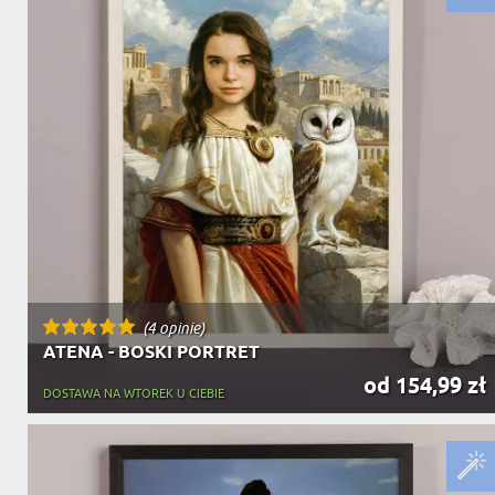
(4 opinie)
ATENA - BOSKI PORTRET
od 154,99 zł
DOSTAWA NA WTOREK U CIEBIE