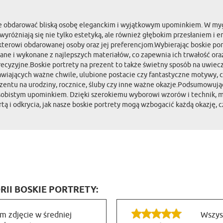
ce obdarować bliską osobę eleganckim i wyjątkowym upominkiem. W mygi
wyróżniają się nie tylko estetyką, ale również głębokim przesłaniem i 
kterowi obdarowanej osoby oraz jej preferencjom.Wybierając boskie por
wane i wykonane z najlepszych materiałów, co zapewnia ich trwałość or
 precyzyjne.Boskie portrety na prezent to także świetny sposób na uwi
wiających ważne chwile, ulubione postacie czy fantastyczne motywy, c
zentu na urodziny, rocznice, śluby czy inne ważne okazje.Podsumowując
sobistym upominkiem. Dzięki szerokiemu wyborowi wzorów i technik, mo
ą i odkrycia, jak nasze boskie portrety mogą wzbogacić każdą okazję, 
RII BOSKIE PORTRETY:
m zdjęcie w średniej
Wszyst