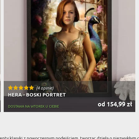
(4 opinie)
HERA - BOSKI PORTRET
od 154,99 zł
DOSTAWA NA WTOREK U CIEBIE
ementy klasyki z nowoczesnym podejściem, tworząc dzieła o niezwykłym c