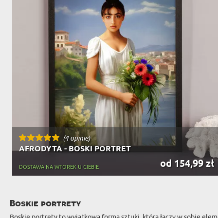
(4 opinie)
AFRODYTA - BOSKI PORTRET
od 154,99 zł
DOSTAWA NA WTOREK U CIEBIE
Boskie portrety
Boskie portrety to wyjątkowa forma sztuki, która łączy w sobie el