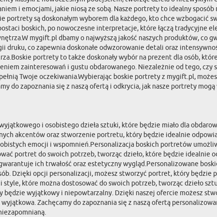
słaniem i emocjami, jakie niosą ze sobą. Nasze portrety to idealny spos
kie portrety są doskonałym wyborem dla każdego, kto chce wzbogacić swoj
ostaci boskich, po nowoczesne interpretacje, które łączą tradycyjne 
 wnętrza.W mygift.pl dbamy o najwyższą jakość naszych produktów, co gwa
gii druku, co zapewnia doskonałe odwzorowanie detali oraz intensywno
rza.Boskie portrety to także doskonały wybór na prezent dla osób, któ
leniem zainteresowań i gustu obdarowanego. Niezależnie od tego, czy s
ełnią Twoje oczekiwania.Wybierając boskie portrety z mygift.pl, możes
y do zapoznania się z naszą ofertą i odkrycia, jak nasze portrety mog
e wyjątkowego i osobistego dzieła sztuki, które będzie miało dla obda
nych akcentów oraz stworzenie portretu, który będzie idealnie odpowia
sobistych emocji i wspomnień.Personalizacja boskich portretów umożliw
sować portret do swoich potrzeb, tworząc dzieło, które będzie idealn
 gwarantuje ich trwałość oraz estetyczny wygląd.Personalizowane boskie
b. Dzięki opcji personalizacji, możesz stworzyć portret, który będzie p
 style, które można dostosować do swoich potrzeb, tworząc dzieło szt
ry będzie wyjątkowy i niepowtarzalny. Dzięki naszej ofercie możesz stw
ę wyjątkowa. Zachęcamy do zapoznania się z naszą ofertą personalizowan
 niezapomnianą.