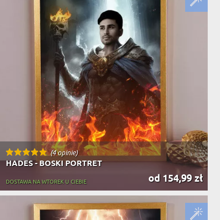
NIKA
YSTY
WCA
KA
ZA
ISIA
(4 opinie)
HADES - BOSKI PORTRET
od 154,99 zł
DOSTAWA NA WTOREK U CIEBIE