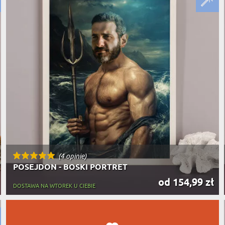
PODRÓŻ
SZKLANKI DO PIWA
ROWERZ
Y SPOŻYWCZE
PREZENT DLA
FIRM
SENIORA
SPORTO
ER PREZENTU
STRAŻA
SZEFA
WĘDKAR
ŻARTOWN
(4 opinie)
POSEJDON - BOSKI PORTRET
od 154,99 zł
DOSTAWA NA WTOREK U CIEBIE