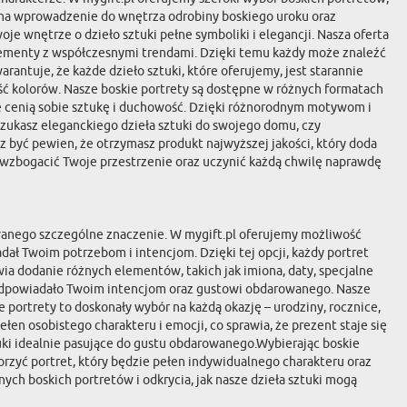
ób na wprowadzenie do wnętrza odrobiny boskiego uroku oraz
e wnętrze o dzieło sztuki pełne symboliki i elegancji. Nasza oferta
elementy z współczesnymi trendami. Dzięki temu każdy może znaleźć
rantuje, że każde dzieło sztuki, które oferujemy, jest starannie
ść kolorów. Nasze boskie portrety są dostępne w różnych formatach
re cenią sobie sztukę i duchowość. Dzięki różnorodnym motywom i
zukasz eleganckiego dzieła sztuki do swojego domu, czy
z być pewien, że otrzymasz produkt najwyższej jakości, który doda
ą wzbogacić Twoje przestrzenie oraz uczynić każdą chwilę naprawdę
rowanego szczególne znaczenie. W mygift.pl oferujemy możliwość
dał Twoim potrzebom i intencjom. Dzięki tej opcji, każdy portret
ia dodanie różnych elementów, takich jak imiona, daty, specjalne
ie odpowiadało Twoim intencjom oraz gustowi obdarowanego. Nasze
 portrety to doskonały wybór na każdą okazję – urodziny, rocznice,
ełen osobistego charakteru i emocji, co sprawia, że prezent staje się
uki idealnie pasujące do gustu obdarowanego.Wybierając boskie
orzyć portret, który będzie pełen indywidualnego charakteru oraz
ych boskich portretów i odkrycia, jak nasze dzieła sztuki mogą