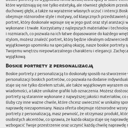
które wyróżniają się nie tylko estetyką, ale również głębokim prze
duchowej głębi, a także na wyrażenie własnych uczuć i intencji.Bos
obejmuje różnorodne style i motywy, od klasycznych przedstawień p
portret, który doskonale wpisuje się w jego gust oraz styl aranżacji
wykonane i trwałe. Korzystamy z najlepszych materiałów i technolo
i rozmiarach, co pozwala na ich łatwe dopasowanie do każdego wnęt
stylom, możesz znaleźć portret, który będzie idealnym odzwiercied
wyjątkowego upominku na specjalną okazję, nasze boskie portrety sp
Twojemu wnętrzu niepowtarzalnego charakteru i elegancji. Zachęcam
wyjątkową.
Boskie portrety z personalizacją
Boskie portrety z personalizacją to doskonały sposób na stworzeni
personalizacji boskich portretów, co pozwala na dodanie indywidual
staje się nie tylko dziełem sztuki, ale także wyjątkowym wyrazem o
wiadomości, a także unikalne grafiki lub oznaczenia. Możesz dosto
portrety są starannie wykonane z najwyższej jakości materiałów, co
śluby czy inne ważne chwile, które chcesz uwiecznić w unikalny sposó
naprawdę niezapomniany. Nasza oferta obejmuje różnorodne wzory i
portrety z personalizacją, masz pewność, że otrzymasz produkt, któ
osobistych akcentów, co sprawia, że każda okazja staje się naprawd
wzbogacić Twoje przestrzenie oraz uczynić każdą chwilę naprawdę