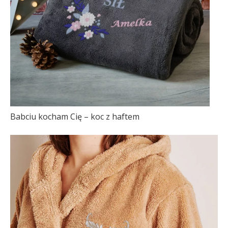
Babciu kocham Cię – koc z haftem