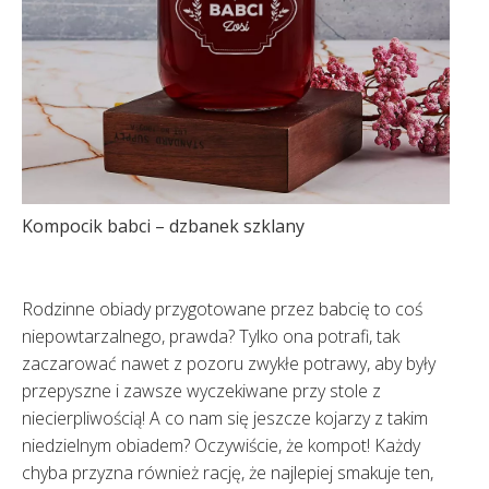
Kompocik babci – dzbanek szklany
Rodzinne obiady przygotowane przez babcię to coś
niepowtarzalnego, prawda? Tylko ona potrafi, tak
zaczarować nawet z pozoru zwykłe potrawy, aby były
przepyszne i zawsze wyczekiwane przy stole z
niecierpliwością! A co nam się jeszcze kojarzy z takim
niedzielnym obiadem? Oczywiście, że kompot! Każdy
chyba przyzna również rację, że najlepiej smakuje ten,