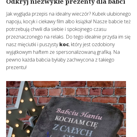
Odkryj niezwykłe prezenty dla babci
Jak wygląda przepis na idealny wieczór? Kubek ulubionego
napoju, kocyk i ciekawy film albo książka! Nasze babcie też
potrzebują chwili dla siebie i spokojnego czasu
przeznaczonego na relaks. Do tego idealnie przyda im się
nasz mięciutki i puszysty
koc
, który jest ozdobiony
wyjątkowym haftem ze spersonalizowaną grafiką. Na
pewno każda babcia byłaby zachwycona z takiego
prezentu!